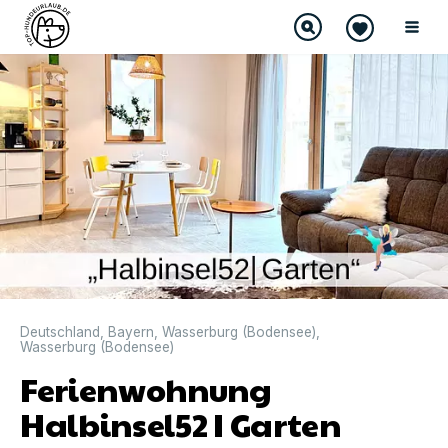
DIREKT BUCHBAR
Deutschland
,
Bayern
,
Wasserburg (Bodensee)
,
Wasserburg (Bodensee)
Ferienwohnung
Halbinsel52 I Garten