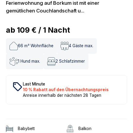
Ferienwohnung auf Borkum ist mit einer
gemütlichen Couchlandschaft u...
ab
109 €
/
1
Nacht
66
m² Wohnfläche
4
Gäste max.
1
Hund max.
2
Schlafzimmer
local_offer
Last Minute
10 % Rabatt auf den Übernachtungspreis
Anreise innerhalb der nächsten 28 Tagen
Babybett
Balkon