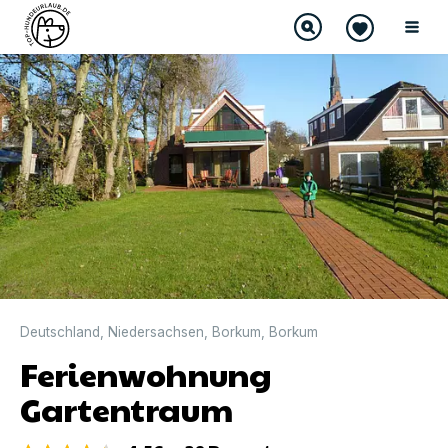
DIREKT BUCHBAR
Deutschland
,
Niedersachsen
,
Borkum
,
Borkum
Ferienwohnung
Gartentraum