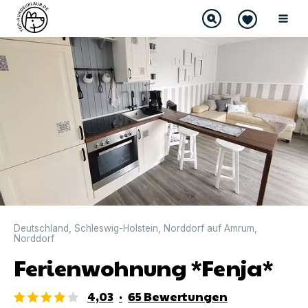
DIREKT BUCHBAR
Deutschland
,
Schleswig-Holstein
,
Norddorf auf Amrum
,
Norddorf
Ferienwohnung *Fenja*
4,03
·
65
Bewertungen