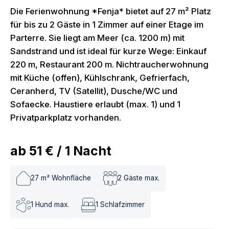
Die Ferienwohnung *Fenja* bietet auf 27 m² Platz
für bis zu 2 Gäste in 1 Zimmer auf einer Etage im
Parterre. Sie liegt am Meer (ca. 1200 m) mit
Sandstrand und ist ideal für kurze Wege: Einkauf
220 m, Restaurant 200 m. Nichtraucherwohnung
mit Küche (offen), Kühlschrank, Gefrierfach,
Ceranherd, TV (Satellit), Dusche/WC und
Sofaecke. Haustiere erlaubt (max. 1) und 1
Privatparkplatz vorhanden.
ab
51 €
/
1
Nacht
27
m² Wohnfläche
2
Gäste max.
1
Hund max.
1
Schlafzimmer