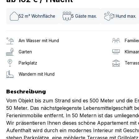
52
m² Wohnfläche
5
Gäste max.
1
Hund max.
Am Wasser mit Hund
Familie
Garten
Klimaa
Parkplatz
Terras
Wandern mit Hund
Beschreibung
Vom Objekt bis zum Strand sind es 500 Meter und die 
50 Meter. Das nächstgelegenste Lebensmittelgeschäft be
Ferienimmobilie entfernt. In 50 Metern ist das umliegen
Wir präsentieren Ihnen dieses schöne Appartement mit 
Aufenthalt wird durch ein modernes Interieur mit Gesc
stehen Parkplätze, eine möblierte Terrasse mit Grillplat