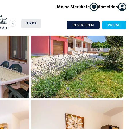
Meine Merkliste
Anmelden
HAUSBOOT
HOTEL
CAMPING
WOHNMOBIL
TIPPS
INSERIEREN
PREISE
NWOHNUNG