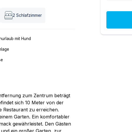
2
Schlafzimmer
nurlaub mit Hund
nlage
se
Entfernung zum Zentrum beträgt
findet sich 10 Meter von der
de Restaurant zu erreichen.
einem Garten. Ein komfortabler
hmack gewährleistet. Den Gästen
z und ein großer Garten, zur