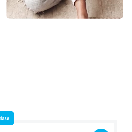
laub zu machen. Spaß und Abenteuer für die ganze Familie, ganz entsp.
isse