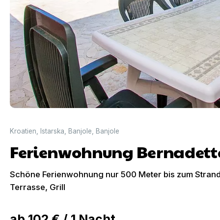
Kroatien
,
Istarska
,
Banjole
,
Banjole
Ferienwohnung Bernadett
Schöne Ferienwohnung nur 500 Meter bis zum Strand 
Terrasse, Grill
ab
102 €
/
1
Nacht