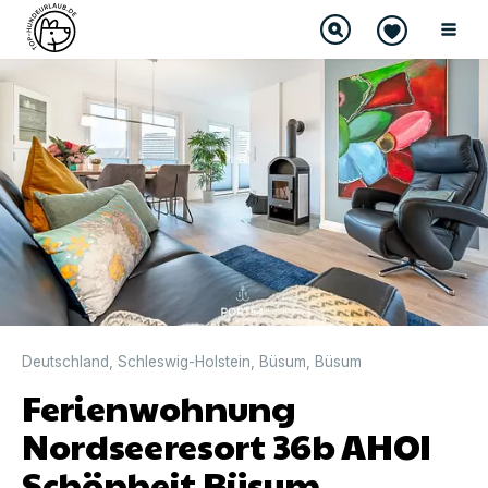
DIREKT BUCHBAR
Deutschland
,
Schleswig-Holstein
,
Büsum
,
Büsum
Ferienwohnung
Nordseeresort 36b AHOI
Schönheit Büsum