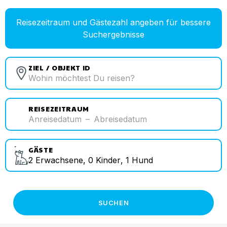
Reisezeitraum und Gästezahl angeben für bessere
Suchergebnisse
ZIEL / OBJEKT ID
REISEZEITRAUM
Anreisedatum
–
Abreisedatum
GÄSTE
2
Erwachsene
,
0
Kinder
,
1
Hund
SUCHEN