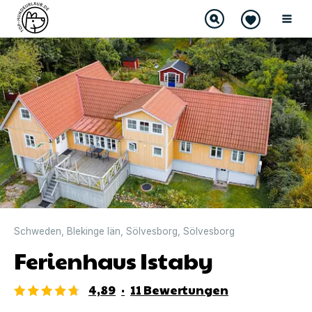
DIREKT BUCHBAR
Schweden
,
Blekinge län
,
Sölvesborg
,
Sölvesborg
Ferienhaus Istaby
4,89
·
11
Bewertungen