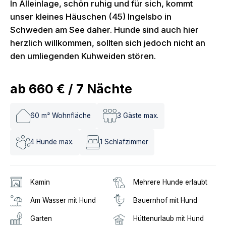
In Alleinlage, schön ruhig und für sich, kommt
unser kleines Häuschen (45) Ingelsbo in
Schweden am See daher. Hunde sind auch hier
herzlich willkommen, sollten sich jedoch nicht an
den umliegenden Kuhweiden stören.
ab
660 €
/
7
Nächte
60
m² Wohnfläche
3
Gäste max.
4
Hunde max.
1
Schlafzimmer
Kamin
Mehrere Hunde erlaubt
Am Wasser mit Hund
Bauernhof mit Hund
Garten
Hüttenurlaub mit Hund