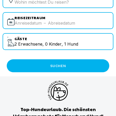
REISEZEITRAUM
Anreisedatum
–
Abreisedatum
GÄSTE
2
Erwachsene
,
0
Kinder
,
1
Hund
SUCHEN
Top-Hundeurlaub. Die schönsten