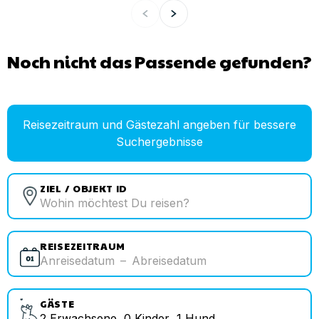
Noch nicht das Passende gefunden?
Reisezeitraum und Gästezahl angeben für bessere
Suchergebnisse
ZIEL / OBJEKT ID
REISEZEITRAUM
Anreisedatum
–
Abreisedatum
GÄSTE
2
Erwachsene
,
0
Kinder
,
1
Hund