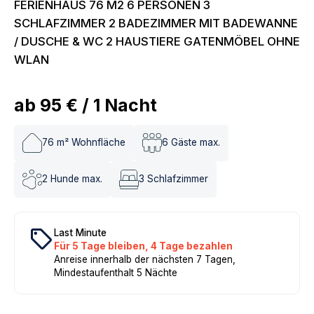
FERIENHAUS 76 M2 6 PERSONEN 3
SCHLAFZIMMER 2 BADEZIMMER MIT BADEWANNE
/ DUSCHE & WC 2 HAUSTIERE GATENMÖBEL OHNE
WLAN
ab
95 €
/
1
Nacht
76
m² Wohnfläche
6
Gäste max.
2
Hunde max.
3
Schlafzimmer
local_offer
Last Minute
Für 5 Tage bleiben, 4 Tage bezahlen
Anreise innerhalb der nächsten 7 Tagen,
Mindestaufenthalt 5 Nächte