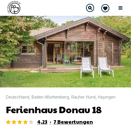
DIREKT BUCHBAR
Deutschland
,
Baden-Württemberg
,
Rauher Hund
,
Hayingen
Ferienhaus Donau 18
4,23
·
7
Bewertungen