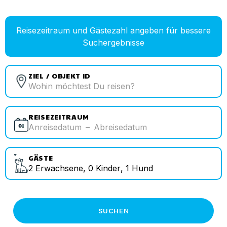
Reisezeitraum und Gästezahl angeben für bessere
Suchergebnisse
ZIEL / OBJEKT ID
REISEZEITRAUM
Anreisedatum
–
Abreisedatum
GÄSTE
2
Erwachsene
,
0
Kinder
,
1
Hund
SUCHEN