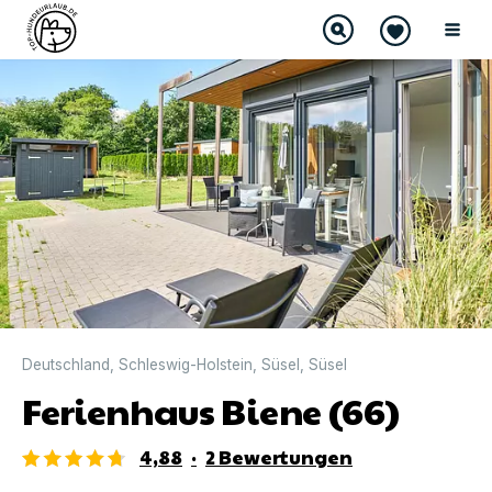
DIREKT BUCHBAR
Deutschland
,
Schleswig-Holstein
,
Süsel
,
Süsel
Ferienhaus Biene (66)
4,88
·
2
Bewertungen