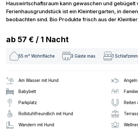
Hauswirtschaftsraum kann gewaschen und gebügelt 
Ferienhausgrundstück ist ein Kleintiergarten, in dene
beobachten sind. Bio Produkte frisch aus der Kleinti
ab
57 €
/
1
Nacht
55
m² Wohnfläche
3
Gäste max.
1
Schlafzimm
Am Wasser mit Hund
Angeln
Babybett
Familie
Parkplatz
Reiten 
Rollstuhlfreundlich mit Hund
Terras
Wandern mit Hund
Wellne