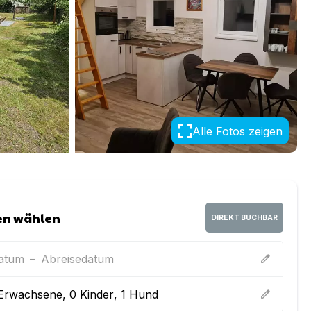
Alle Fotos zeigen
en wählen
DIREKT BUCHBAR
datum
–
Abreisedatum
edit
Erwachsene
,
0
Kinder
,
1
Hund
edit