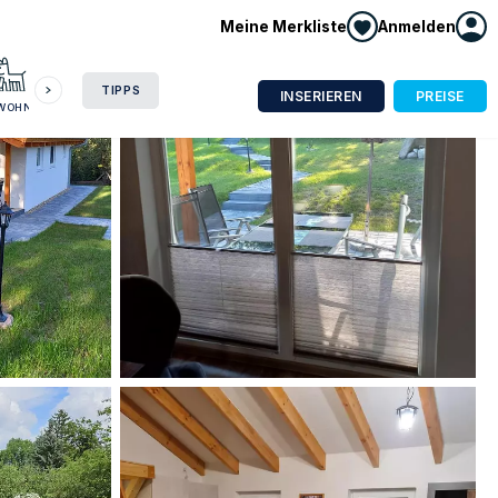
Meine Merkliste
Anmelden
HAUSBOOT
HOTEL
CAMPING
WOHNMOBIL
TIPPS
INSERIEREN
PREISE
NWOHNUNG