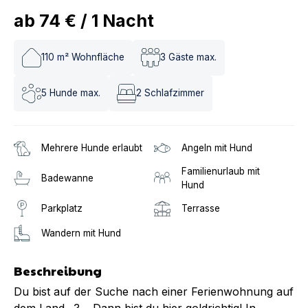
ab
74 €
/
1
Nacht
110
m² Wohnfläche
3
Gäste max.
5
Hunde max.
2
Schlafzimmer
Mehrere Hunde erlaubt
Angeln mit Hund
Familienurlaub mit
Badewanne
Hund
Parkplatz
Terrasse
Wandern mit Hund
Beschreibung
Du bist auf der Suche nach einer Ferienwohnung auf
dem Land…? …Dann bist du hier goldrichtig! In