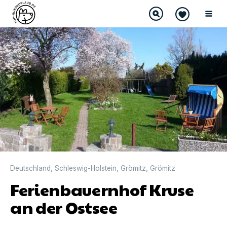
Deutschland
,
Schleswig-Holstein
,
Grömitz
,
Grömitz
Ferienbauernhof Kruse
an der Ostsee