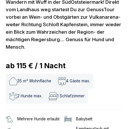
Wandern mit Wuff in der SüdOststeiermark! Direkt
vom Landhaus weg startest Du zur GenussTour
vorbei an Wein- und Obstgärten zur Vulkanarena-
weiter Richtung Schloß Kapfenstein, immer wieder
ein Blick zum Wahrzeichen der Region- der
mächtigen Riegersburg.... Genuss für Hund und
Mensch.
ab
115 €
/
1
Nacht
35
m² Wohnfläche
4
Gäste max.
2
Hunde max.
1
Schlafzimmer
Mehrere Hunde erlaubt
Babybett
Familienurlaub mit