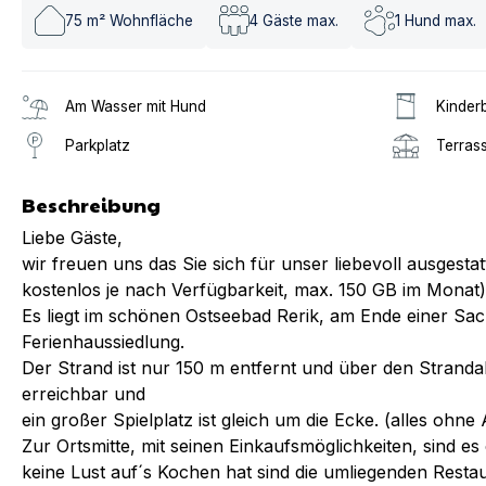
75
m² Wohnfläche
4
Gäste max.
1
Hund max.
Am Wasser mit Hund
Kinderb
Parkplatz
Terras
Beschreibung
Liebe Gäste,
wir freuen uns das Sie sich für unser liebevoll ausgest
kostenlos je nach Verfügbarkeit, max. 150 GB im Monat) 
Es liegt im schönen Ostseebad Rerik, am Ende einer Sack
Ferienhaussiedlung.
Der Strand ist nur 150 m entfernt und über den Strand
erreichbar und
ein großer Spielplatz ist gleich um die Ecke. (alles ohn
Zur Ortsmitte, mit seinen Einkaufsmöglichkeiten, sind e
keine Lust auf´s Kochen hat sind die umliegenden Resta