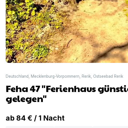
Deutschland
,
Mecklenburg-Vorpommern
,
Rerik
,
Ostseebad Rerik
Feha 47 "Ferienhaus günsti
gelegen"
ab
84 €
/
1
Nacht