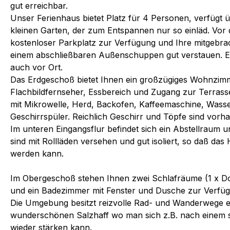
gut erreichbar.
Unser Ferienhaus bietet Platz für 4 Personen, verfügt 
kleinen Garten, der zum Entspannen nur so einläd. Vor 
kostenloser Parkplatz zur Verfügung und Ihre mitgebra
einem abschließbaren Außenschuppen gut verstauen. Ei
auch vor Ort.
Das Erdgeschoß bietet Ihnen ein großzügiges Wohnzimm
Flachbildfernseher, Essbereich und Zugang zur Terrasse.
mit Mikrowelle, Herd, Backofen, Kaffeemaschine, Wass
Geschirrspüler. Reichlich Geschirr und Töpfe sind vorh
Im unteren Eingangsflur befindet sich ein Abstellraum u
sind mit Rollläden versehen und gut isoliert, so daß da
werden kann.
Im Obergeschoß stehen Ihnen zwei Schlafräume (1 x Dop
und ein Badezimmer mit Fenster und Dusche zur Verfü
Die Umgebung besitzt reizvolle Rad- und Wanderwege en
wunderschönen Salzhaff wo man sich z.B. nach einem
wieder stärken kann.