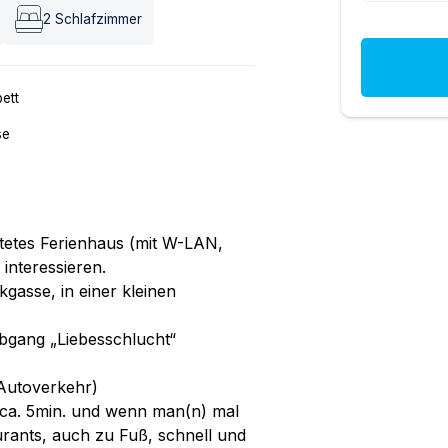
2
Schlafzimmer
ett
se
attetes Ferienhaus (mit W-LAN,
interessieren.
gasse, in einer kleinen
abgang „Liebesschlucht“
e Autoverkehr)
s ca. 5min. und wenn man(n) mal
urants, auch zu Fuß, schnell und