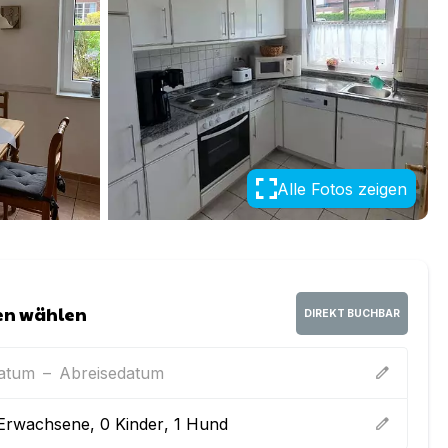
Alle Fotos zeigen
en wählen
DIREKT BUCHBAR
datum
–
Abreisedatum
edit
Erwachsene
,
0
Kinder
,
1
Hund
edit