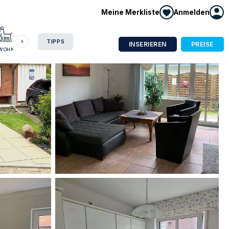
Meine Merkliste
Anmelden
HAUSBOOT
HOTEL
CAMPING
WOHNMOBIL
TIPPS
INSERIEREN
PREISE
NWOHNUNG