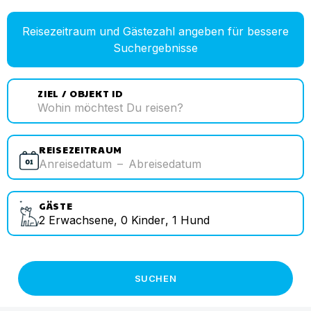
Reisezeitraum und Gästezahl angeben für bessere
Suchergebnisse
ZIEL / OBJEKT ID
REISEZEITRAUM
Anreisedatum
–
Abreisedatum
GÄSTE
2
Erwachsene
,
0
Kinder
,
1
Hund
SUCHEN