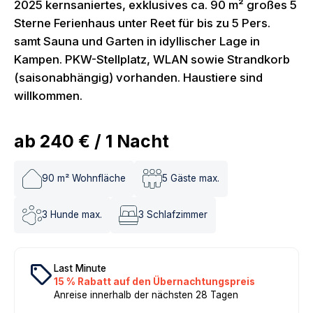
2025 kernsaniertes, exklusives ca. 90 m² großes 5
Sterne Ferienhaus unter Reet für bis zu 5 Pers.
samt Sauna und Garten in idyllischer Lage in
Kampen. PKW-Stellplatz, WLAN sowie Strandkorb
(saisonabhängig) vorhanden. Haustiere sind
willkommen.
ab
240 €
/
1
Nacht
90
m² Wohnfläche
5
Gäste max.
3
Hunde max.
3
Schlafzimmer
local_offer
Last Minute
15 % Rabatt auf den Übernachtungspreis
Anreise innerhalb der nächsten 28 Tagen