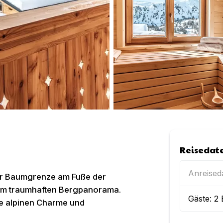
Reisedat
Anreise
der Baumgrenze am Fuße der
nem traumhaften Bergpanorama.
Gäste:
2
e alpinen Charme und