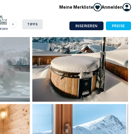
Meine Merkliste
Anmelden
HAUSBOOT
HOTEL
CAMPING
WOHNMOBIL
TIPPS
INSERIEREN
PREISE
NWOHNUNG