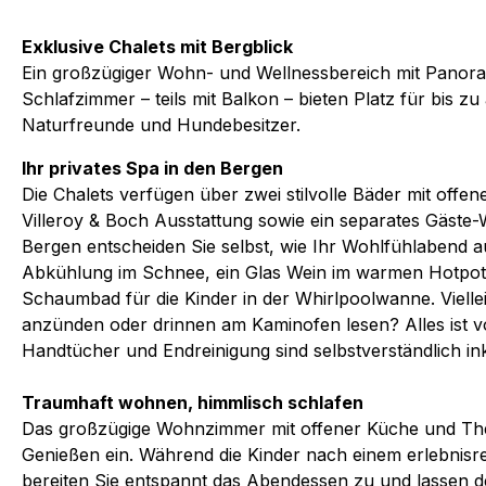
Exklusive Chalets mit Bergblick
Ein großzügiger Wohn- und Wellnessbereich mit Panora
Schlafzimmer – teils mit Balkon – bieten Platz für bis zu
Naturfreunde und Hundebesitzer.
Ihr privates Spa in den Bergen
Die Chalets verfügen über zwei stilvolle Bäder mit off
Villeroy & Boch Ausstattung sowie ein separates Gäste
Bergen entscheiden Sie selbst, wie Ihr Wohlfühlabend a
Abkühlung im Schnee, ein Glas Wein im warmen Hotpot
Schaumbad für die Kinder in der Whirlpoolwanne. Vielle
anzünden oder drinnen am Kaminofen lesen? Alles ist vo
Handtücher und Endreinigung sind selbstverständlich ink
Traumhaft wohnen, himmlisch schlafen
Das großzügige Wohnzimmer mit offener Küche und The
Genießen ein. Während die Kinder nach einem erlebnisr
bereiten Sie entspannt das Abendessen zu und lassen d