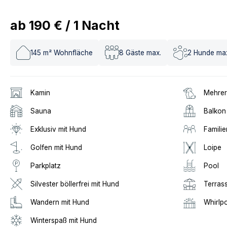
ab
190 €
/
1
Nacht
145
m² Wohnfläche
8
Gäste max.
2
Hunde ma
Kamin
Mehrer
Sauna
Balkon
Exklusiv mit Hund
Familie
Golfen mit Hund
Loipe
Parkplatz
Pool
Silvester böllerfrei mit Hund
Terras
Wandern mit Hund
Whirlp
Winterspaß mit Hund