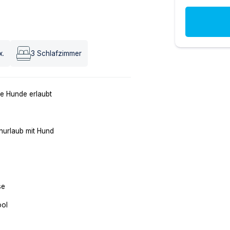
x.
3
Schlafzimmer
e Hunde erlaubt
nurlaub mit Hund
se
ool