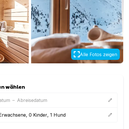
Alle Fotos zeigen
en wählen
datum
–
Abreisedatum
edit
Erwachsene
,
0
Kinder
,
1
Hund
edit