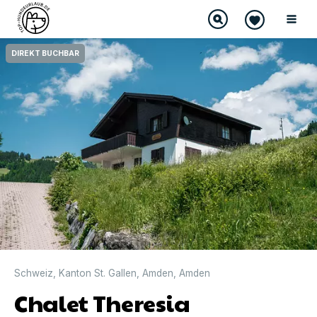
DIREKT BUCHBAR
Schweiz
,
Kanton St. Gallen
,
Amden
,
Amden
Chalet Theresia