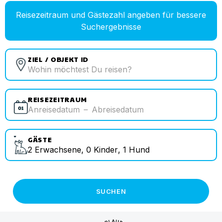
Reisezeitraum und Gästezahl angeben für bessere
Suchergebnisse
ZIEL / OBJEKT ID
REISEZEITRAUM
Anreisedatum
–
Abreisedatum
GÄSTE
2
Erwachsene
,
0
Kinder
,
1
Hund
SUCHEN