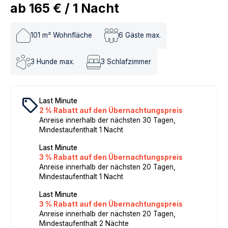
ab
165 €
/
1
Nacht
101
m² Wohnfläche
6
Gäste max.
3
Hunde max.
3
Schlafzimmer
local_offer
Last Minute
2 % Rabatt auf den Übernachtungspreis
Anreise innerhalb der nächsten 30 Tagen,
Mindestaufenthalt 1 Nacht
Last Minute
3 % Rabatt auf den Übernachtungspreis
Anreise innerhalb der nächsten 20 Tagen,
Mindestaufenthalt 1 Nacht
Last Minute
3 % Rabatt auf den Übernachtungspreis
Anreise innerhalb der nächsten 20 Tagen,
Mindestaufenthalt 2 Nächte