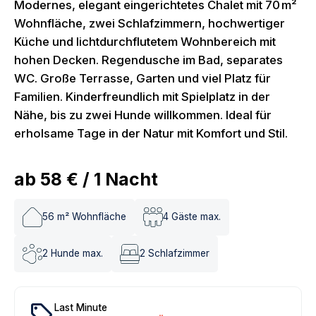
Modernes, elegant eingerichtetes Chalet mit 70 m²
Wohnfläche, zwei Schlafzimmern, hochwertiger
Küche und lichtdurchflutetem Wohnbereich mit
hohen Decken. Regendusche im Bad, separates
WC. Große Terrasse, Garten und viel Platz für
Familien. Kinderfreundlich mit Spielplatz in der
Nähe, bis zu zwei Hunde willkommen. Ideal für
erholsame Tage in der Natur mit Komfort und Stil.
ab
58 €
/
1
Nacht
56
m² Wohnfläche
4
Gäste max.
2
Hunde max.
2
Schlafzimmer
local_offer
Last Minute