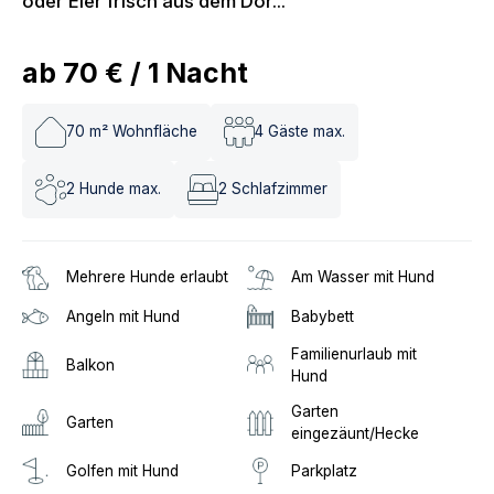
oder Eier frisch aus dem Dor...
ab
70 €
/
1
Nacht
70
m² Wohnfläche
4
Gäste max.
2
Hunde max.
2
Schlafzimmer
Mehrere Hunde erlaubt
Am Wasser mit Hund
Angeln mit Hund
Babybett
Familienurlaub mit
Balkon
Hund
Garten
Garten
eingezäunt/Hecke
Golfen mit Hund
Parkplatz