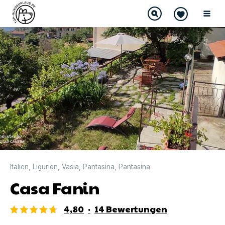
DIREKT BUCHBAR
Italien
,
Ligurien
,
Vasia
,
Pantasina
,
Pantasina
Casa Fanin
4,80
·
14
Bewertungen