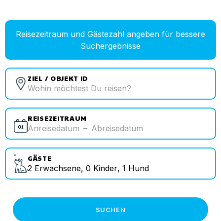
Reisezeitraum und Gästezahl angeben für bessere
Suchergebnisse
ZIEL / OBJEKT ID
REISEZEITRAUM
Anreisedatum
–
Abreisedatum
GÄSTE
2
Erwachsene
,
0
Kinder
,
1
Hund
SUCHEN