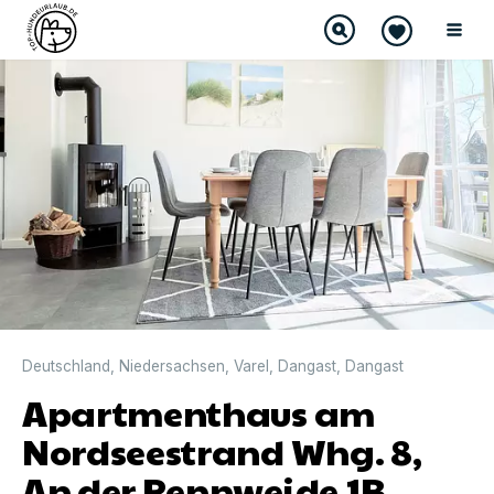
DIREKT BUCHBAR
Deutschland
,
Niedersachsen
,
Varel
,
Dangast
,
Dangast
Apartmenthaus am
Nordseestrand Whg. 8,
An der Rennweide 1B,