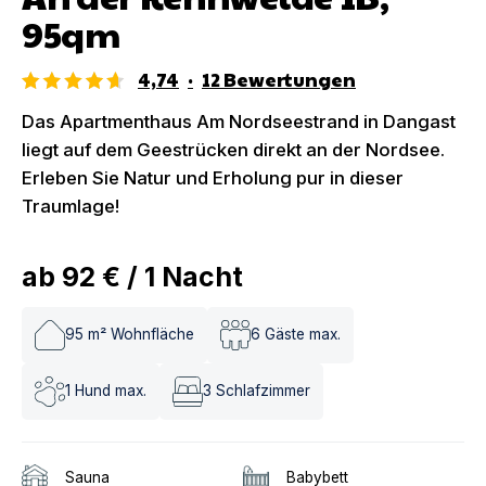
95qm
4,74
·
12
Bewertungen
Das Apartmenthaus Am Nordseestrand in Dangast
liegt auf dem Geestrücken direkt an der Nordsee.
Erleben Sie Natur und Erholung pur in dieser
Traumlage!
ab
92 €
/
1
Nacht
95
m² Wohnfläche
6
Gäste max.
1
Hund max.
3
Schlafzimmer
Sauna
Babybett