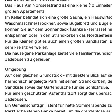
Das Haus Am Nordseestrand ist eine kleine (10 Einheiten
großen Apartements.
Im Keller befindet sich eine große Sauna, ein Hauswirts
Waschmaschine/Trockner, sowie Bügelbrett und Bügele
können Sie auf dem Sonnendeck (Bankirai-Terrasse) mi
entspannen oder in den Strandkörben das Nordseefeeli
Für die Kleinen gibt es auch einen großen Sandkasten. B
dem Freisitz verweilen.
Die hauseigene Parkanlage bietet viele familienfreundli
Jadebusen zu genießen.
Umgebung
Auf dem gleichen Grundstück - mit direktem Blick auf di
harmonisch angelegte Park mit seinen Strandkörben, d
Sandkiste sowie der Gartendusche für die Schlickfüße.
Für einen geschützten Aufenthaltsort sorgt der überdacht
Jadebusen.
Ein Gemeinschaftsgrill steht für nette Sommerabende z
Parkfläche stehen Bänke bereit, um die grenzenlose Au