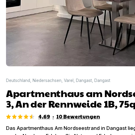
Deutschland
,
Niedersachsen
,
Varel
,
Dangast
,
Dangast
Apartmenthaus am Nordse
3, An der Rennweide 1B, 7
4,69
·
10
Bewertungen
Das Apartmenthaus Am Nordseestrand in Dangast lieg