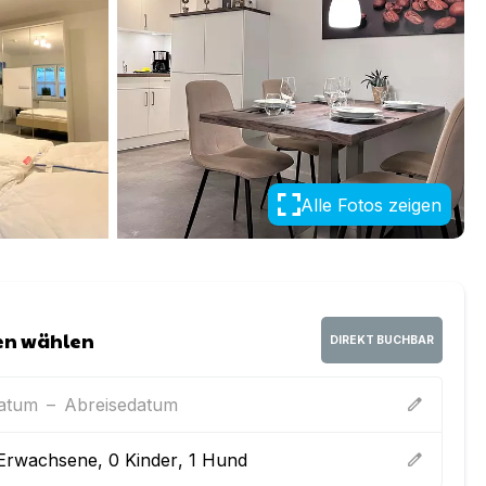
Alle Fotos zeigen
en wählen
DIREKT BUCHBAR
datum
–
Abreisedatum
edit
Erwachsene
,
0
Kinder
,
1
Hund
edit