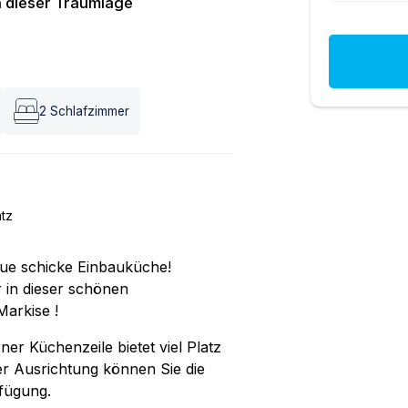
n dieser Traumlage
2
Schlafzimmer
atz
eue schicke Einbauküche!
 in dieser schönen
arkise !
er Küchenzeile bietet viel Platz
r Ausrichtung können Sie die
fügung.