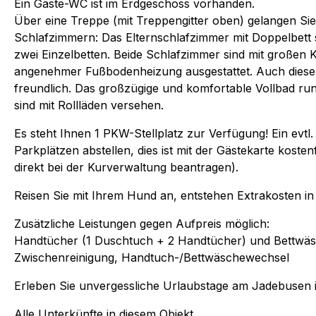
Ein Gäste-WC ist im Erdgeschoss vorhanden.
Über eine Treppe (mit Treppengitter oben) gelangen Sie
Schlafzimmern: Das Elternschlafzimmer mit Doppelbett 
zwei Einzelbetten. Beide Schlafzimmer sind mit großen 
angenehmer Fußbodenheizung ausgestattet. Auch diese 
freundlich. Das großzügige und komfortable Vollbad run
sind mit Rollläden versehen.
Es steht Ihnen 1 PKW-Stellplatz zur Verfügung! Ein evtl.
Parkplätzen abstellen, dies ist mit der Gästekarte kosten
direkt bei der Kurverwaltung beantragen).
Reisen Sie mit Ihrem Hund an, entstehen Extrakosten i
Zusätzliche Leistungen gegen Aufpreis möglich:
Handtücher (1 Duschtuch + 2 Handtücher) und Bettwäs
Zwischenreinigung, Handtuch-/Bettwäschewechsel
Erleben Sie unvergessliche Urlaubstage am Jadebusen i
Alle Unterkünfte in diesem Objekt