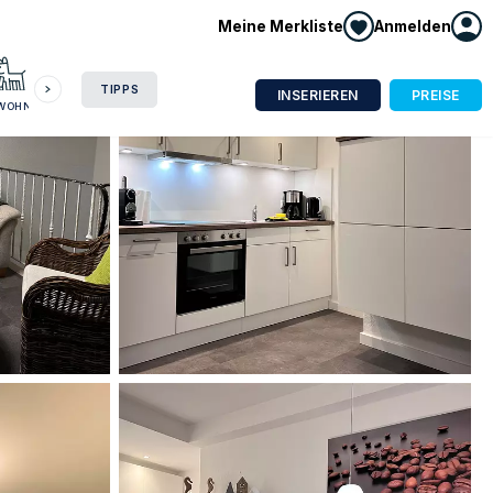
Meine Merkliste
Anmelden
HAUSBOOT
HOTEL
CAMPING
WOHNMOBIL
TIPPS
INSERIEREN
PREISE
NWOHNUNG