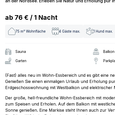
an der Nordsee. Erleben Sie Natur und Erholung pur i
ab
76 €
/
1
Nacht
75
m² Wohnfläche
4
Gäste max.
1
Hund max.
Sauna
Balkon
Garten
Parkpl
(Fast) alles neu im Wohn-Essbereich und es gibt eine n
Genießen Sie einen einmaligen Urlaub und Erholung pur
Erdgeschosswohnung mit Westbalkon und elektrischer M
Der große, hell-freundliche Wohn-Essbereich mit modern
zum Speisen und Erholen. Auf dem Balkon mit westliche
Sonne genießen. Eine Markise steht Ihnen auch zur Ver