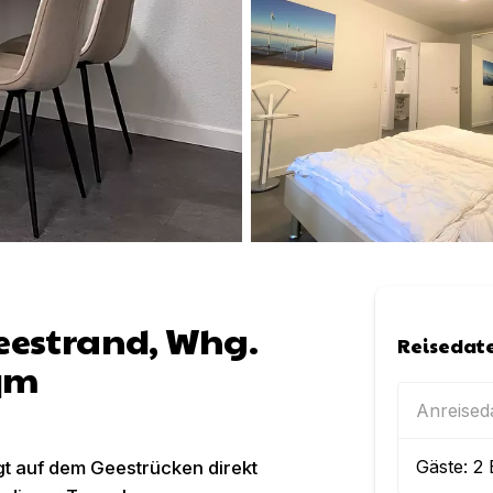
estrand, Whg.
Reisedat
5qm
Anreise
Gäste:
2
t auf dem Geestrücken direkt