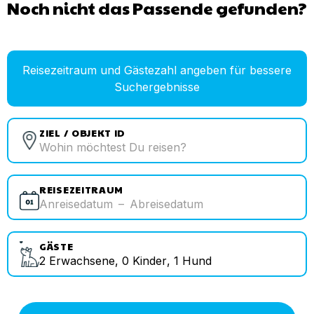
Noch nicht das Passende gefunden?
Reisezeitraum und Gästezahl angeben für bessere
Suchergebnisse
ZIEL / OBJEKT ID
REISEZEITRAUM
Anreisedatum
–
Abreisedatum
GÄSTE
2
Erwachsene
,
0
Kinder
,
1
Hund