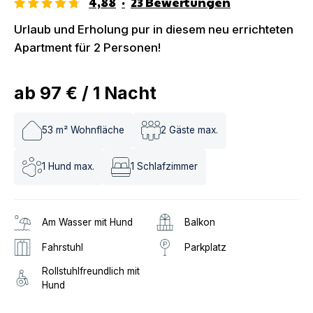
4,88
·
23
Bewertungen
Urlaub und Erholung pur in diesem neu errichteten
Apartment für 2 Personen!
ab
97 €
/
1
Nacht
53
m² Wohnfläche
2
Gäste max.
1
Hund max.
1
Schlafzimmer
Am Wasser mit Hund
Balkon
Fahrstuhl
Parkplatz
Rollstuhlfreundlich mit
Hund