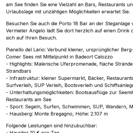
am See finden Sie eine Vielzahl an Bars, Restaurants un
Urlaubslage mit unzähligen Möglichkeiten erwartet Sie.
Besuchen Sie auch die Porto 18 Bar an der Steganlage vo
Vermieter Angelo lädt Sie dort herzlich auf einen Drink
sich auf Ihren Besuch.
Pianello del Lario: Verbund kleiner, ursprünglicher Be
Comer Sees mit Mittelpunkt in Badeort Calozzo
- Highlights: Malerische Uferpromenade, flache Strä
Strandbars
- Infrastruktur: kleiner Supermarkt, Bäcker, Restauran
Surfverleih, SUP Verleih, Bootsverleih und Schiffsanleg
- Unterhaltungsmöglichkeiten: Bootsausflüge zur Seem
Restaurants am See
- Sport: Segeln, Surfen, Schwimmen, SUP, Wandern, M
- Hausberg: Monte Bregagno, Höhe: 2.107 m
Folgende Leistungen sind hinzubuchbar:
- Haustier 10 € pro Tag