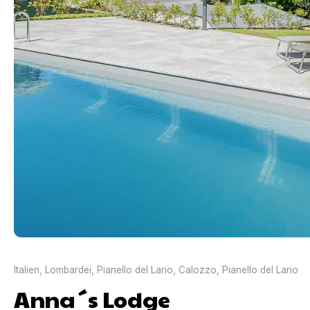
Italien
,
Lombardei
,
Pianello del Lario
,
Calozzo
,
Pianello del Lario
Anna´s Lodge