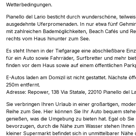
Wetterbedingungen.
Pianello del Lario besticht durch wunderschöne, teilwei
ausgedehnte Uferpromenaden. In nur etwa fünf Gehminu
mit zahlreichen Bademöglichkeiten, Beach Cafés und Res
rechts vom Haus hinunter zum See.
Es steht Ihnen in der Tiefgarage eine abschließbare Ein
für ein Auto sowie Fahrräder, Surfbretter und mehr biet
finden vor dem Haus sowie auf einem öffentlichen Parkp
E-Autos laden am Domizil ist nicht gestattet. Nächste öff
250m entfernt.
Adresse: Repower, 138 Via Statale, 22010 Pianello del Lar
Sie verbringen Ihren Urlaub in einer großartigen, mod
Reihe zum See. Hier können Sie Ihr Auto bequem stehe
genießen, was die Umgebung zu bieten hat. Egal ob Sie
bevorzugen, durch die Nähe zum Wasser stehen Ihnen al
kleiner Supermarkt befindet sich in unmittelbarer Näh