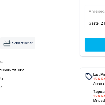
Anreise
Gäste:
2
1
Schlafzimmer
tt
nurlaub mit Hund
local_offer
Last Mi
atz
15 % R
Anreise
se
Tagesa
15 % R
Mindest