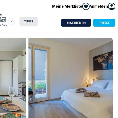
Meine Merkliste
Anmelden
HAUSBOOT
HOTEL
CAMPING
WOHNMOBIL
TIPPS
INSERIEREN
PREISE
NWOHNUNG