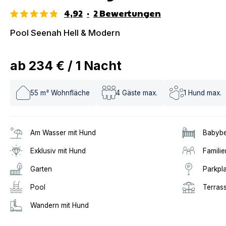
4,92
·
2
Bewertungen
Pool Seenah Hell & Modern
ab
234 €
/
1
Nacht
55
m² Wohnfläche
4
Gäste max.
1
Hund max.
Am Wasser mit Hund
Babybe
Exklusiv mit Hund
Familie
Garten
Parkpl
Pool
Terras
Wandern mit Hund