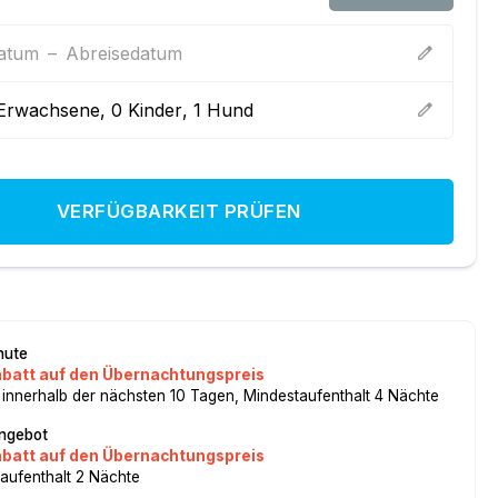
datum
–
Abreisedatum
edit
Erwachsene
,
0
Kinder
,
1
Hund
edit
VERFÜGBARKEIT PRÜFEN
nute
abatt auf den Übernachtungspreis
 innerhalb der nächsten 10 Tagen, Mindestaufenthalt 4 Nächte
ngebot
abatt auf den Übernachtungspreis
aufenthalt 2 Nächte