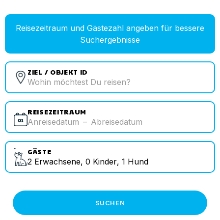
Reisezeitraum und Gästezahl angeben für bessere
Suchergebnisse
ZIEL / OBJEKT ID
REISEZEITRAUM
Anreisedatum
–
Abreisedatum
GÄSTE
2
Erwachsene
,
0
Kinder
,
1
Hund
SUCHEN