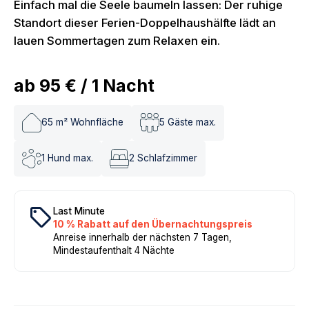
Einfach mal die Seele baumeln lassen: Der ruhige
Standort dieser Ferien-Doppelhaushälfte lädt an
lauen Sommertagen zum Relaxen ein.
ab
95 €
/
1
Nacht
65
m² Wohnfläche
5
Gäste max.
1
Hund max.
2
Schlafzimmer
local_offer
Last Minute
10 % Rabatt auf den Übernachtungspreis
Anreise innerhalb der nächsten 7 Tagen,
Mindestaufenthalt 4 Nächte