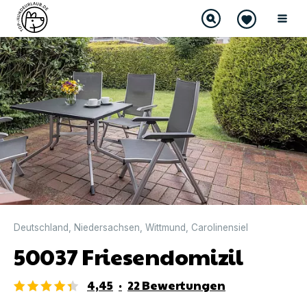
DIREKT BUCHBAR
Deutschland
,
Niedersachsen
,
Wittmund
,
Carolinensiel
50037 Friesendomizil
4,45
·
22
Bewertungen