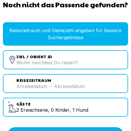
Noch nicht das Passende gefunden?
Reisezeitraum und Gästezahl angeben für bessere
Suchergebnisse
ZIEL / OBJEKT ID
REISEZEITRAUM
Anreisedatum
–
Abreisedatum
GÄSTE
2
Erwachsene
,
0
Kinder
,
1
Hund