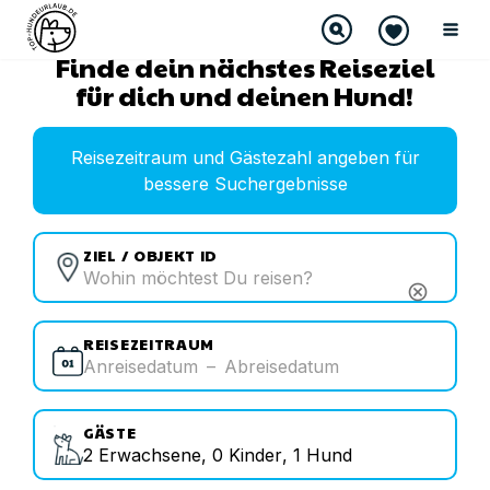
Finde dein nächstes Reiseziel
für dich und deinen Hund!
Reisezeitraum und Gästezahl angeben für
bessere Suchergebnisse
ZIEL / OBJEKT ID
cancel
REISEZEITRAUM
Anreisedatum
–
Abreisedatum
GÄSTE
2
Erwachsene
,
0
Kinder
,
1
Hund