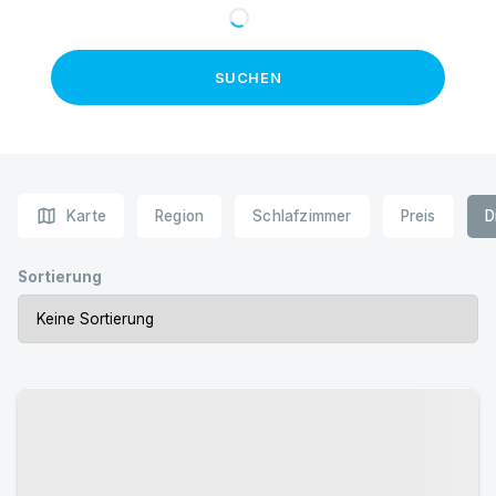
SUCHEN
map
Karte
Region
Schlafzimmer
Preis
D
Sortierung
Urlaub mit Hund