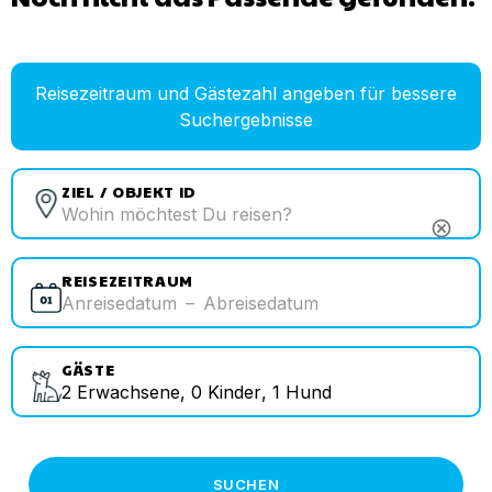
Reisezeitraum und Gästezahl angeben für bessere
Suchergebnisse
ZIEL / OBJEKT ID
cancel
REISEZEITRAUM
Anreisedatum
–
Abreisedatum
GÄSTE
2
Erwachsene
,
0
Kinder
,
1
Hund
SUCHEN