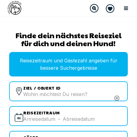
Finde dein nächstes Reiseziel
für dich und deinen Hund!
Reisezeitraum und Gästezahl angeben für
bessere Suchergebnisse
ZIEL / OBJEKT ID
cancel
REISEZEITRAUM
Anreisedatum
–
Abreisedatum