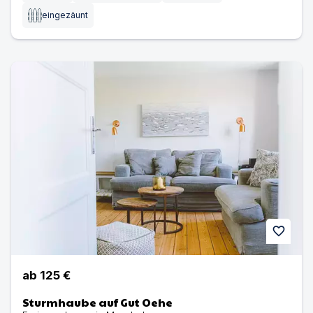
eingezäunt
Sturmhaube auf Gut Oehe | Ferienwohnung in Maashol
favorite
ab
125 €
Sturmhaube auf Gut Oehe