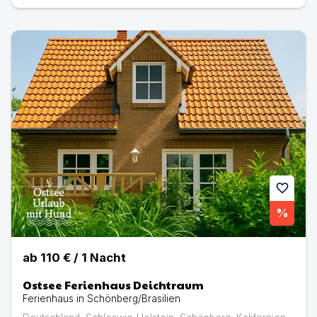
Ostsee Ferienhaus Deichtraum | Ferienhaus in Schönberg
favorite
%
ab
110 €
/
1
Nacht
Ostsee Ferienhaus Deichtraum
Ferienhaus in Schönberg/Brasilien