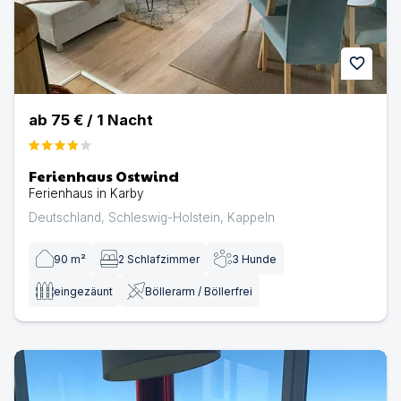
favorite
ab
75 €
/
1
Nacht
Ferienhaus Ostwind
Ferienhaus in Karby
Deutschland
,
Schleswig-Holstein
,
Kappeln
90
m²
2
Schlafzimmer
3
Hunde
eingezäunt
Böllerarm / Böllerfrei
Ferienhaus Maritimes & Meer | Ferienhaus in Kappeln-Ol