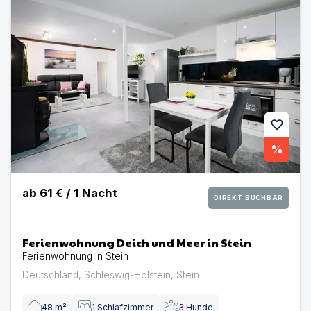
favorite
%
ab
61 €
/
1
Nacht
DIREKT BUCHBAR
Ferienwohnung Deich und Meer in Stein
Ferienwohnung in Stein
Deutschland
,
Schleswig-Holstein
,
Stein
48
m²
1
Schlafzimmer
3
Hunde