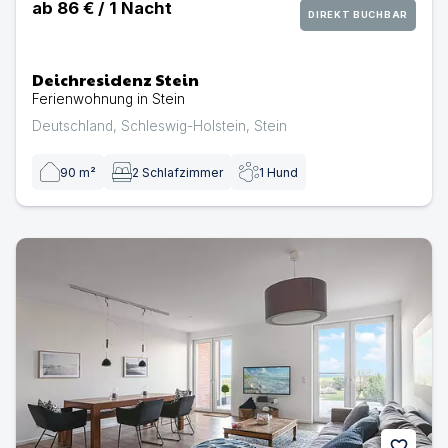
ab
86 €
/
1
Nacht
DIREKT BUCHBAR
Deichresidenz Stein
Ferienwohnung in Stein
Deutschland
,
Schleswig-Holstein
,
Stein
90
m²
2
Schlafzimmer
1
Hund
Beach Loft Stein | Ferienwohnung in Stein
favorite