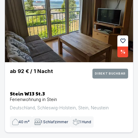
favorite
%
ab
92 €
/
1
Nacht
DIREKT BUCHBAR
Stein W13 St.3
Ferienwohnung in Stein
Deutschland
,
Schleswig-Holstein
,
Stein
,
Neustein
40
m²
1
Schlafzimmer
1
Hund