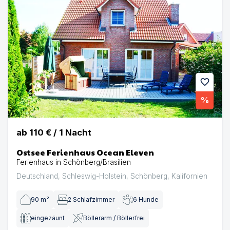
favorite
%
ab
110 €
/
1
Nacht
Ostsee Ferienhaus Ocean Eleven
Ferienhaus in Schönberg/Brasilien
Deutschland
,
Schleswig-Holstein
,
Schönberg
,
Kalifornien
90
m²
2
Schlafzimmer
6
Hunde
eingezäunt
Böllerarm / Böllerfrei