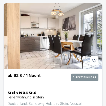
Stein W04 St.6 | Ferienwohnung in Stein
favorite
ab
92 €
/
1
Nacht
DIREKT BUCHBAR
Stein W04 St.6
Ferienwohnung in Stein
Deutschland
,
Schleswig-Holstein
,
Stein
,
Neustein