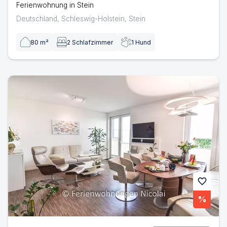
Ferienwohnung in Stein
Deutschland
,
Schleswig-Holstein
,
Stein
80
m²
2
Schlafzimmer
1
Hund
Deichresidenz Stein | Ferienwohnung in Stein
favorite
%