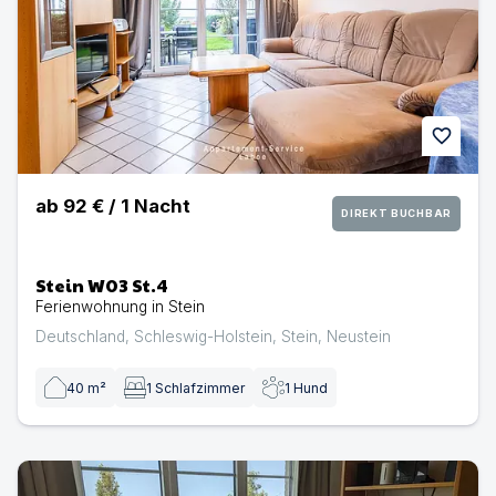
favorite
ab
92 €
/
1
Nacht
DIREKT BUCHBAR
Stein W03 St.4
Ferienwohnung in Stein
Deutschland
,
Schleswig-Holstein
,
Stein
,
Neustein
40
m²
1
Schlafzimmer
1
Hund
Stein W13 St.3 | Ferienwohnung in Stein