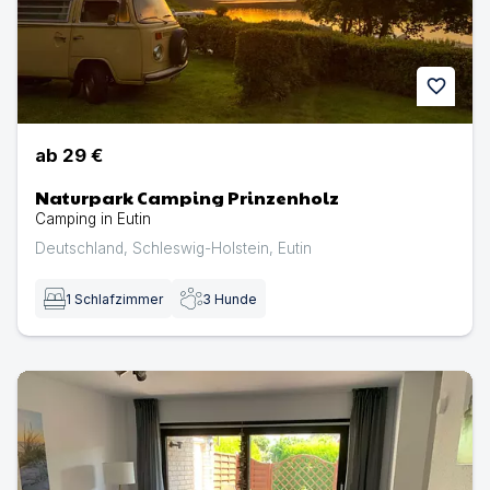
favorite
ab
29 €
Naturpark Camping Prinzenholz
Camping in Eutin
Deutschland
,
Schleswig-Holstein
,
Eutin
1
Schlafzimmer
3
Hunde
Ferienwohnung Faxe | Ferienwohnung in Maasholm-Bad