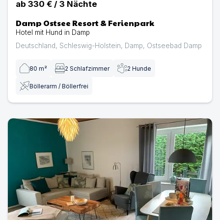
ab
330 €
/
3
Nächte
Damp Ostsee Resort & Ferienpark
Hotel mit Hund in Damp
Deutschland
,
Schleswig-Holstein
,
Damp
,
Ostseebad Damp
80
m²
2
Schlafzimmer
2
Hunde
Böllerarm / Böllerfrei
Ferienhaus Ostwind | Ferienhaus in Karby