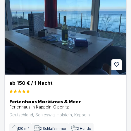
favorite
ab
150 €
/
1
Nacht
Ferienhaus Maritimes & Meer
Ferienhaus in Kappeln-Olpenitz
Deutschland
,
Schleswig-Holstein
,
Kappeln
120
m²
2
Schlafzimmer
2
Hunde