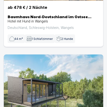
ab
478 €
/
2
Nächte
Baumhaus Nord-Deutschland im Ostsee
Baumhaushotel Schleswig-Holstein
Hotel mit Hund in Wangels
Deutschland
,
Schleswig-Holstein
,
Wangels
44
m²
1
Schlafzimmer
2
Hunde
Baumhaus Lübeck im Ostsee Baumhaushotel Schleswig-Ho