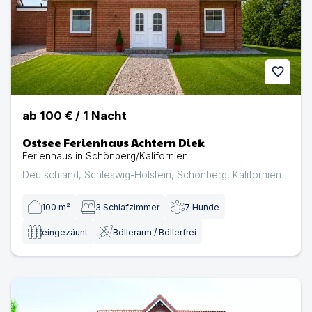
favorite
ab
100 €
/
1
Nacht
Ostsee Ferienhaus Achtern Diek
Ferienhaus in Schönberg/Kalifornien
Deutschland
,
Schleswig-Holstein
,
Schönberg
,
Kalifornien
100
m²
3
Schlafzimmer
7
Hunde
eingezäunt
Böllerarm / Böllerfrei
Ostsee Ferienhaus Ocean Eleven | Ferienhaus in Schönbe