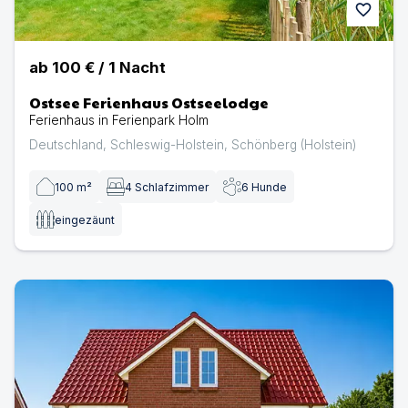
favorite
ab
100 €
/
1
Nacht
Ostsee Ferienhaus Ostseelodge
Ferienhaus in Ferienpark Holm
Deutschland
,
Schleswig-Holstein
,
Schönberg (Holstein)
100
m²
4
Schlafzimmer
6
Hunde
eingezäunt
Ostsee Ferienhaus Achtern Diek | Ferienhaus in Schönbe