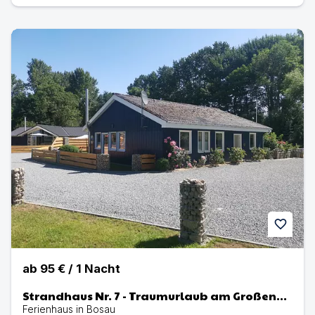
Strandhaus Nr. 7 - Traumurlaub am Großen Plöner See –
favorite
ab
95 €
/
1
Nacht
Strandhaus Nr. 7 - Traumurlaub am Großen
Plöner See – Seeblick, Sauna & Whirlwanne,
Ferienhaus in Bosau