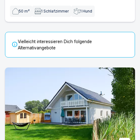
50
m²
1
Schlafzimmer
1
Hund
Vielleicht interessieren Dich folgende
info
Alternativangebote
Ostsee Ferienhaus Ostseelodge | Ferienhaus in Ferienpa