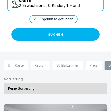
GÄSTE
2
Erwachsene
,
0
Kinder
,
1
Hund
7
Ergebnisse gefunden
SUCHEN
map
Karte
Region
Schlafzimmer
Preis
D
Sortierung
Ferienwohnung Deich und Meer in Stein | Ferienwohnung