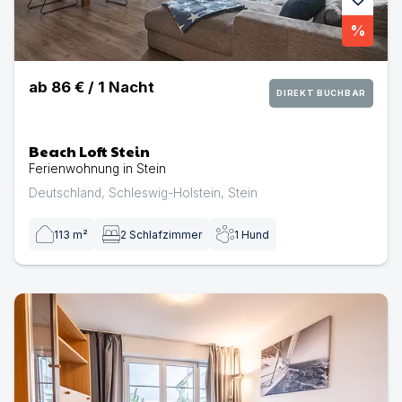
%
ab
86 €
/
1
Nacht
DIREKT BUCHBAR
Beach Loft Stein
Ferienwohnung in Stein
Deutschland
,
Schleswig-Holstein
,
Stein
113
m²
2
Schlafzimmer
1
Hund
Stein W03 St.4 | Ferienwohnung in Stein