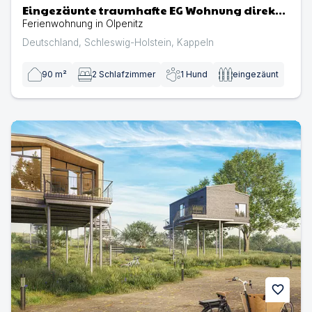
Eingezäunte traumhafte EG Wohnung direkt
am Wasser mit Hund
Ferienwohnung in Olpenitz
Deutschland
,
Schleswig-Holstein
,
Kappeln
90
m²
2
Schlafzimmer
1
Hund
eingezäunt
Baumhaus Nord-Deutschland im Ostsee Baumhaushotel Sc
favorite