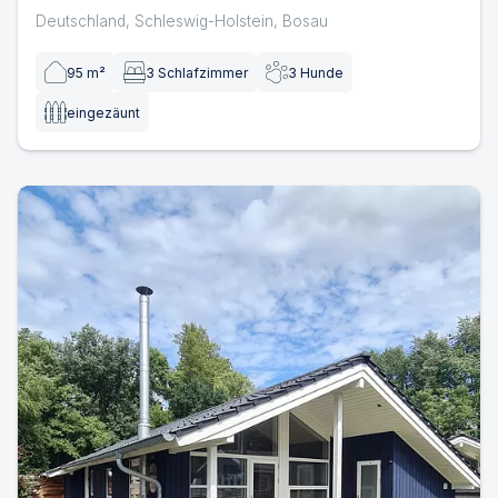
Kam...
Deutschland
,
Schleswig-Holstein
,
Bosau
95
m²
3
Schlafzimmer
3
Hunde
eingezäunt
Strandhaus Nr.9 am gr. Plöner See mit eingezäuntem Gru