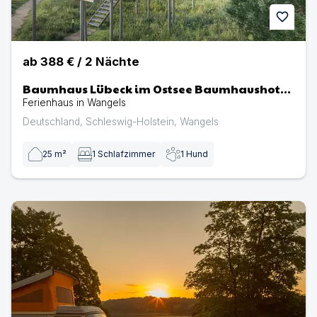
favorite
ab
388 €
/
2
Nächte
Baumhaus Lübeck im Ostsee Baumhaushotel
Schleswig-Holstein
Ferienhaus in Wangels
Deutschland
,
Schleswig-Holstein
,
Wangels
25
m²
1
Schlafzimmer
1
Hund
Naturpark Camping Prinzenholz | Camping in Eutin