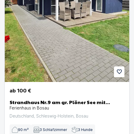
favorite
ab
100 €
Strandhaus Nr.9 am gr. Plöner See mit
eingezäuntem Grundstück, Kaminofen,
Ferienhaus in Bosau
Sauna, Whirlw...
Deutschland
,
Schleswig-Holstein
,
Bosau
90
m²
3
Schlafzimmer
3
Hunde