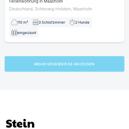
Ferienwohnung in Maasholm
Deutschland
,
Schleswig-Holstein
,
Maasholm
110
m²
3
Schlafzimmer
2
Hunde
eingezäunt
MEHR ERGEBNISSE ANZEIGEN
Stein