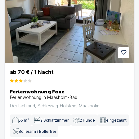
favorite
ab
70 €
/
1
Nacht
Ferienwohnung Faxe
Ferienwohnung in Maasholm-Bad
Deutschland
,
Schleswig-Holstein
,
Maasholm
55
m²
2
Schlafzimmer
2
Hunde
eingezäunt
Böllerarm / Böllerfrei