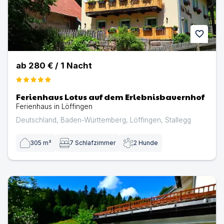
favorite
ab
280 €
/
1
Nacht
Ferienhaus Lotus auf dem Erlebnisbauernhof
Ferienhaus in Löffingen
Deutschland
,
Baden-Württemberg
,
Löffingen
,
Stallegg
305
m²
7
Schlafzimmer
2
Hunde
Ferienwohnung Rosengarten | Ferienwohnung in Hinterz