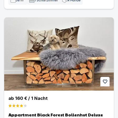
58
m²
1
Schlafzimmer
4
Hunde
Appartment Black Forest Bollenhut Deluxe | Ferienwohn
favorite
ab
160 €
/
1
Nacht
Appartment Black Forest Bollenhut Deluxe