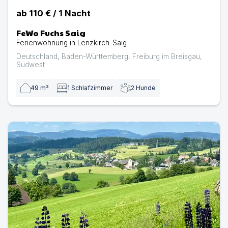
ab
110 €
/
1
Nacht
FeWo Fuchs Saig
Ferienwohnung in Lenzkirch-Saig
Deutschland
,
Baden-Württemberg
,
Freiburg im Breisgau
,
Südwest
49
m²
1
Schlafzimmer
2
Hunde
Fuchsbau Saig | Ferienwohnung in Lenzkirch-Saig