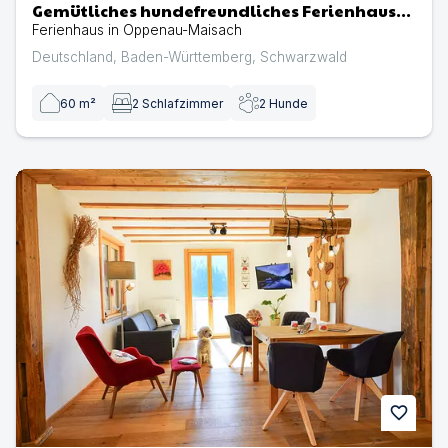
Gemütliches hundefreundliches Ferienhaus
Kaltenbronn im Schwarzwald
Ferienhaus in Oppenau-Maisach
Deutschland
,
Baden-Württemberg
,
Schwarzwald
60
m²
2
Schlafzimmer
2
Hunde
Ferienwohnung Heimatglück im Schwarzwald | Ferienw
favorite