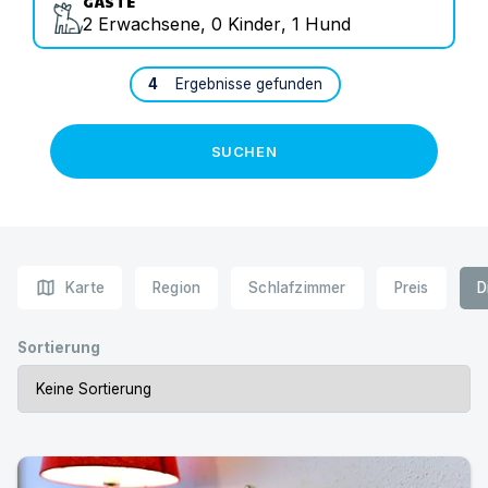
GÄSTE
2
Erwachsene
,
0
Kinder
,
1
Hund
4
Ergebnisse gefunden
SUCHEN
map
Karte
Region
Schlafzimmer
Preis
D
Sortierung
Appartement Seestern am Schluchsee | Ferienwohnung 