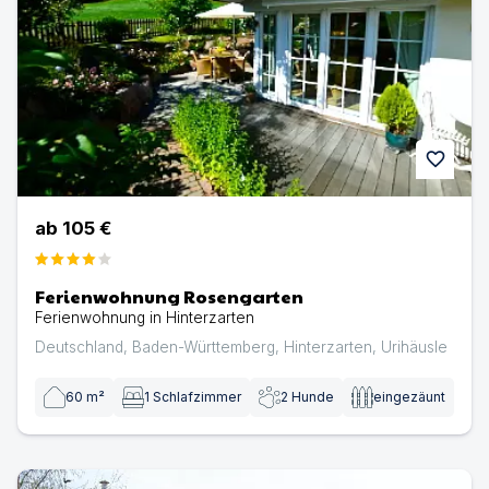
favorite
ab
105 €
Ferienwohnung Rosengarten
Ferienwohnung in Hinterzarten
Deutschland
,
Baden-Württemberg
,
Hinterzarten
,
Urihäusle
60
m²
1
Schlafzimmer
2
Hunde
eingezäunt
D127a Ferienhaus Sonnenwinkel mit eigenem eingezäunt