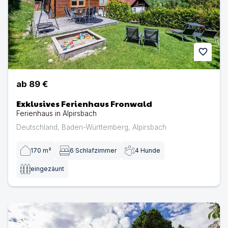
favorite
ab
89 €
Exklusives Ferienhaus Fronwald
Ferienhaus in Alpirsbach
Deutschland
,
Baden-Württemberg
,
Alpirsbach
170
m²
6
Schlafzimmer
4
Hunde
eingezäunt
Eingezäuntes Chalet Salzenweiler | Ferienhaus in Loßbu