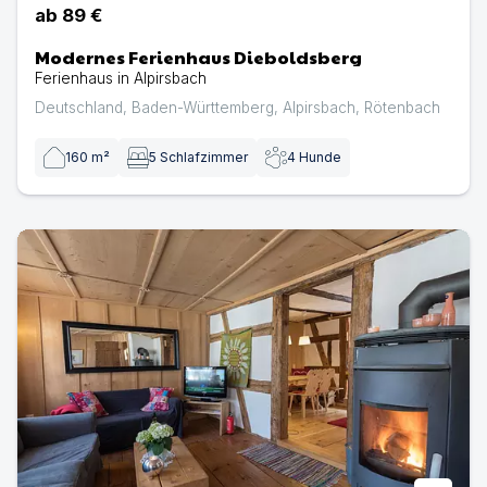
ab
89 €
Modernes Ferienhaus Dieboldsberg
Ferienhaus in Alpirsbach
Deutschland
,
Baden-Württemberg
,
Alpirsbach
,
Rötenbach
160
m²
5
Schlafzimmer
4
Hunde
Historisches Ferienhaus Gerberhaus im Schwarzwald | F