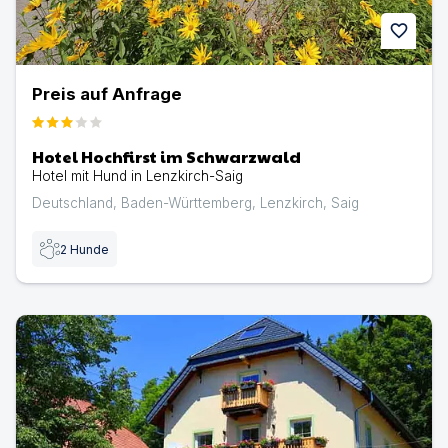
favorite
Preis auf Anfrage
Hotel Hochfirst im Schwarzwald
Hotel mit Hund in Lenzkirch-Saig
Deutschland
,
Baden-Württemberg
,
Lenzkirch
,
Saig
2
Hunde
Ferienhaus Lotus auf dem Erlebnisbauernhof | Ferienhau