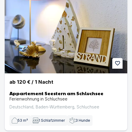
favorite
ab
120 €
/
1
Nacht
Appartement Seestern am Schluchsee
Ferienwohnung in Schluchsee
Deutschland
,
Baden-Württemberg
,
Schluchsee
53
m²
1
Schlafzimmer
3
Hunde