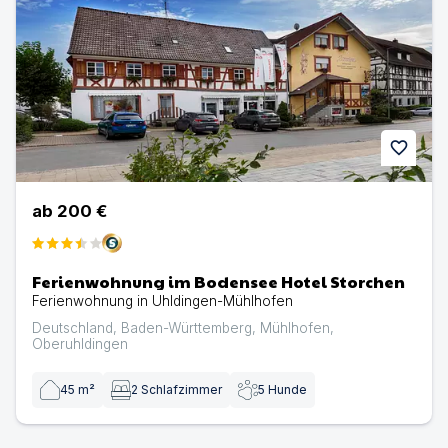
favorite
ab
200 €
Ferienwohnung im Bodensee Hotel Storchen
Ferienwohnung in Uhldingen-Mühlhofen
Deutschland
,
Baden-Württemberg
,
Mühlhofen
,
Oberuhldingen
45
m²
2
Schlafzimmer
5
Hunde