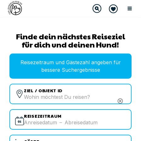
Finde dein nächstes Reiseziel
für dich und deinen Hund!
Reisezeitraum und Gästezahl angeben für
bessere Suchergebnisse
ZIEL / OBJEKT ID
cancel
REISEZEITRAUM
Anreisedatum
–
Abreisedatum