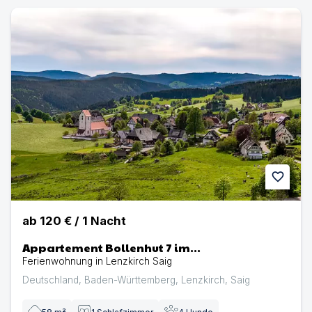
Appartement Bollenhut 7 im Hochschwarzwald | Ferienw
favorite
ab
120 €
/
1
Nacht
Appartement Bollenhut 7 im
Hochschwarzwald
Ferienwohnung in Lenzkirch Saig
Deutschland
,
Baden-Württemberg
,
Lenzkirch
,
Saig