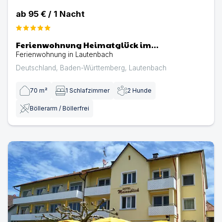
ab
95 €
/
1
Nacht
Ferienwohnung Heimatglück im
Schwarzwald
Ferienwohnung in Lautenbach
Deutschland
,
Baden-Württemberg
,
Lautenbach
70
m²
1
Schlafzimmer
2
Hunde
Böllerarm / Böllerfrei
Hotel Mainaublick am Bodensee | Hotel mit Hund in Uh