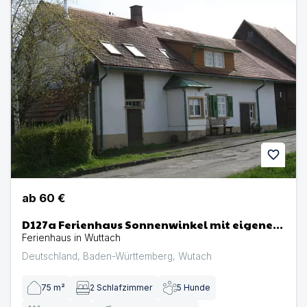
favorite
ab
60 €
D127a Ferienhaus Sonnenwinkel mit eigenem
eingezäunten Garten im Schwarzwald
Ferienhaus in Wuttach
Deutschland
,
Baden-Württemberg
,
Wutach
75
m²
2
Schlafzimmer
5
Hunde