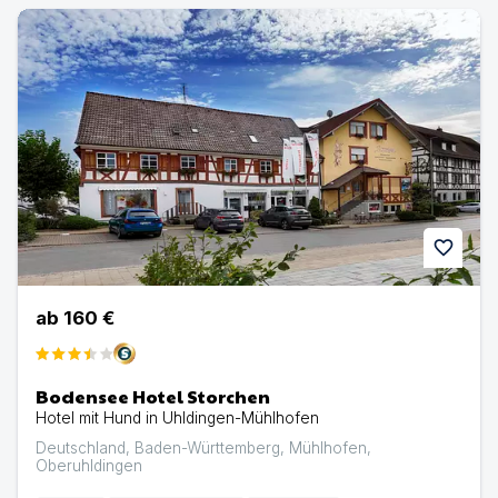
Bodensee Hotel Storchen | Hotel mit Hund in Uhldinge
favorite
ab
160 €
Bodensee Hotel Storchen
Hotel mit Hund in Uhldingen-Mühlhofen
Deutschland
,
Baden-Württemberg
,
Mühlhofen
,
Oberuhldingen