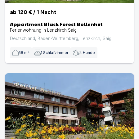
ab
120 €
/
1
Nacht
Appartment Black Forest Bollenhut
Ferienwohnung in Lenzkirch Saig
Deutschland
,
Baden-Württemberg
,
Lenzkirch
,
Saig
58
m²
1
Schlafzimmer
4
Hunde
Hotel Hochfirst im Schwarzwald | Hotel mit Hund in Len