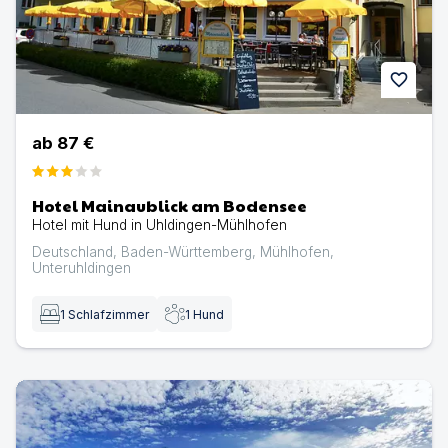
favorite
ab
87 €
Hotel Mainaublick am Bodensee
Hotel mit Hund in Uhldingen-Mühlhofen
Deutschland
,
Baden-Württemberg
,
Mühlhofen
,
Unteruhldingen
1
Schlafzimmer
1
Hund
Ferienwohnung im Bodensee Hotel Storchen | Ferienwo