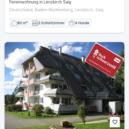
Ferienwohnung in Lenzkirch Saig
Deutschland
,
Baden-Württemberg
,
Lenzkirch
,
Saig
80
m²
3
Schlafzimmer
4
Hunde
Appartment Black Forest Bollenhut | Ferienwohnung in 
favorite