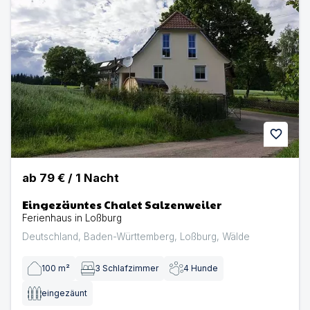
favorite
ab
79 €
/
1
Nacht
Eingezäuntes Chalet Salzenweiler
Ferienhaus in Loßburg
Deutschland
,
Baden-Württemberg
,
Loßburg
,
Wälde
100
m²
3
Schlafzimmer
4
Hunde
eingezäunt