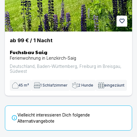
favorite
ab
99 €
/
1
Nacht
Fuchsbau Saig
Ferienwohnung in Lenzkirch-Saig
Deutschland
,
Baden-Württemberg
,
Freiburg im Breisgau
,
Südwest
45
m²
1
Schlafzimmer
2
Hunde
eingezäunt
Vielleicht interessieren Dich folgende
info
Alternativangebote