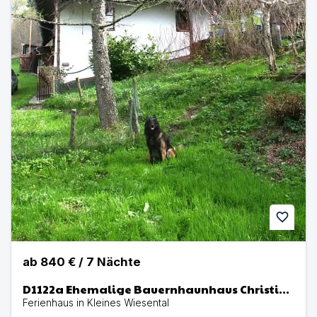
favorite
ab
840 €
/
7
Nächte
D1122a Ehemalige Bauernhaunhaus Christine
mit eingezäunten Garten im Schwarzwald
Ferienhaus in Kleines Wiesental