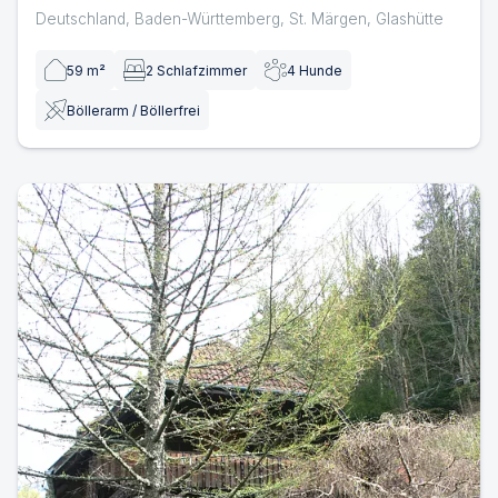
Deutschland
,
Baden-Württemberg
,
St. Märgen
,
Glashütte
59
m²
2
Schlafzimmer
4
Hunde
Böllerarm / Böllerfrei
D1122a Ehemalige Bauernhaunhaus Christine mit eingezä