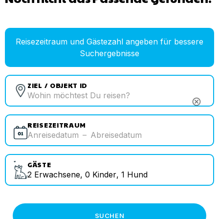
Reisezeitraum und Gästezahl angeben für bessere
Suchergebnisse
ZIEL / OBJEKT ID
cancel
REISEZEITRAUM
Anreisedatum
–
Abreisedatum
GÄSTE
2
Erwachsene
,
0
Kinder
,
1
Hund
SUCHEN