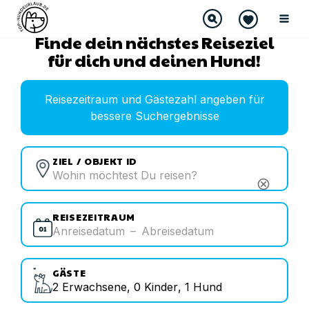
Finde dein nächstes Reiseziel
für dich und deinen Hund!
Reisezeitraum und Gästezahl angeben für
bessere Suchergebnisse
ZIEL / OBJEKT ID
cancel
REISEZEITRAUM
Anreisedatum
–
Abreisedatum
GÄSTE
2
Erwachsene
,
0
Kinder
,
1
Hund