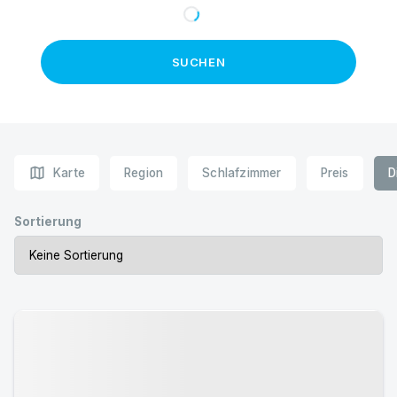
SUCHEN
map
Karte
Region
Schlafzimmer
Preis
D
Sortierung
Urlaub mit Hund