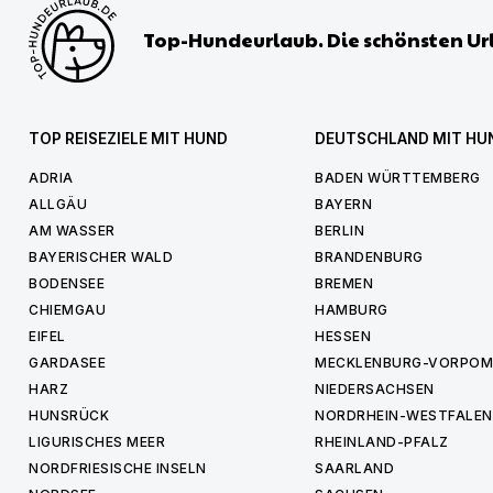
Top-Hundeurlaub. Die schönsten Ur
TOP REISEZIELE MIT HUND
DEUTSCHLAND MIT HU
ADRIA
BADEN WÜRTTEMBERG
ALLGÄU
BAYERN
AM WASSER
BERLIN
BAYERISCHER WALD
BRANDENBURG
BODENSEE
BREMEN
CHIEMGAU
HAMBURG
EIFEL
HESSEN
GARDASEE
MECKLENBURG-VORPO
HARZ
NIEDERSACHSEN
HUNSRÜCK
NORDRHEIN-WESTFALEN
LIGURISCHES MEER
RHEINLAND-PFALZ
NORDFRIESISCHE INSELN
SAARLAND