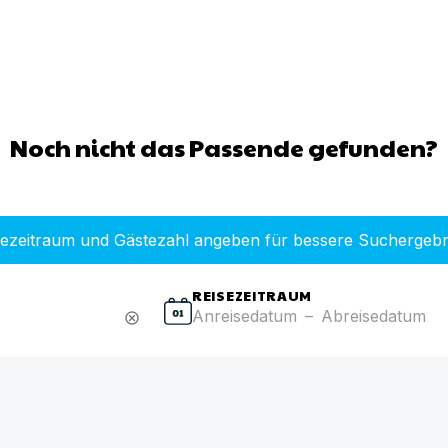
Noch nicht das Passende gefunden?
sezeitraum und Gästezahl angeben für bessere Suchergebn
REISEZEITRAUM
Anreisedatum
–
Abreisedatum
cancel