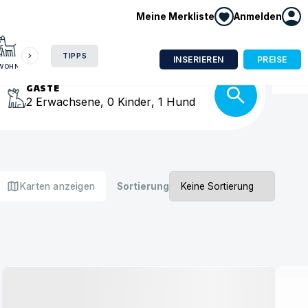
Meine Merkliste
Anmelden
HAUSBOOT
HOTEL
CAMPING
WOHNMOBIL
isse
TIPPS
INSERIEREN
PREISE
NWOHNUNG
GÄSTE
2
Erwachsene
,
0
Kinder
,
1
Hund
map
Karten anzeigen
Sortierung
Urlaub mit Hund