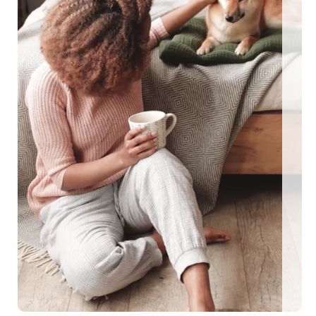
ngezäunte Ferienhäuser: Für den perfekten Urlaub mit Hu
EEN MIT HUND
0 eingezäunte Ferienhäuser: Für den perfekten U
me Urlaubstage mit Hund plant, findet auf top-hundeurlaub.de eine g