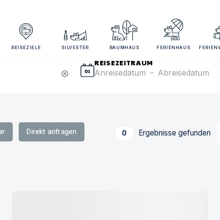
sezeitraum und Gästezahl angeben für bessere Suchergebn
REISEZIELE
SILVESTER
BAUMHAUS
FERIENHAUS
FERIE
REISEZEITRAUM
Anreisedatum
–
Abreisedatum
cancel
ar
Direkt anfragen
Ergebnisse gefunden
0
Urlaub mit Hund