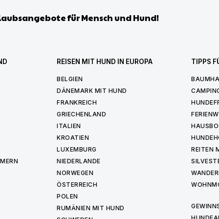
laubsangebote für Mensch und Hund!
ND
REISEN MIT HUND IN EUROPA
TIPPS F
BELGIEN
BAUMHA
DÄNEMARK MIT HUND
CAMPIN
FRANKREICH
HUNDEF
GRIECHENLAND
FERIEN
ITALIEN
HAUSBO
KROATIEN
HUNDEH
LUXEMBURG
REITEN 
MMERN
NIEDERLANDE
SILVEST
NORWEGEN
WANDER
ÖSTERREICH
WOHNMO
POLEN
GEWINNS
RUMÄNIEN MIT HUND
HUNDEA