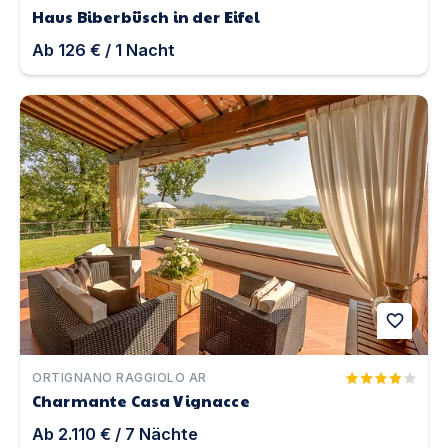
Haus Biberbüsch in der Eifel
Ab
126 €
/
1
Nacht
Charmante Casa Vignacce | Unterkunft in Ortignano Ra
favorite
ORTIGNANO RAGGIOLO AR
Charmante Casa Vignacce
Ab
2.110 €
/
7
Nächte