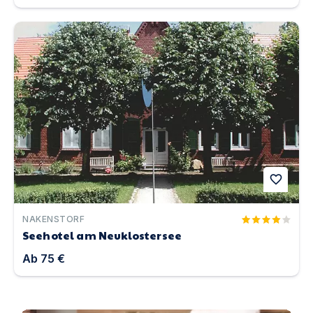
Seehotel am Neuklostersee | Unterkunft in Nakenstorf
favorite
NAKENSTORF
Seehotel am Neuklostersee
Ab
75 €