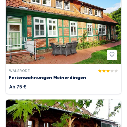
favorite
WALSRODE
Ferienwohnungen Meinerdingen
Ab
75 €
Ferienhaus "Domaine du Val des Ragondins" | Unterkunft