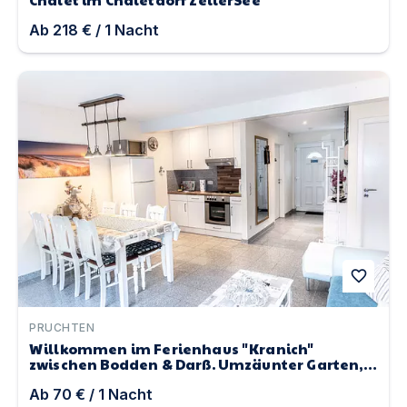
Ab
218 €
/
1
Nacht
Willkommen im Ferienhaus "Kranich" zwischen Bodden &
favorite
PRUCHTEN
Willkommen im Ferienhaus "Kranich"
zwischen Bodden & Darß. Umzäunter Garten,
Hunde url...
Ab
70 €
/
1
Nacht