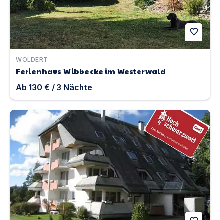
favorite
WOLDERT
Ferienhaus Wibbecke im Westerwald
Ab
130 €
/
3
Nächte
Appartment Black Forest Bollenhut | Unterkunft in Lenz