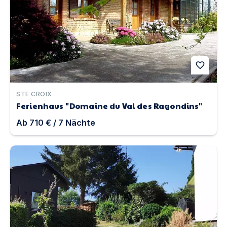
favorite
STE CROIX
Ferienhaus "Domaine du Val des Ragondins"
Ab
710 €
/
7
Nächte
Ferienhaus Wibbecke im Westerwald | Unterkunft in Wol