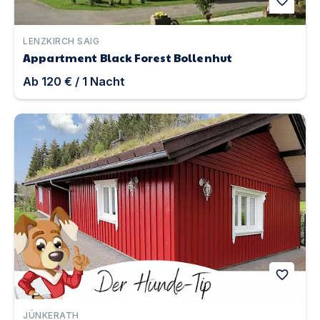
favorite
LENZKIRCH SAIG
Appartment Black Forest Bollenhut
Ab
120 €
/
1
Nacht
Haus Biberbüsch in der Eifel | Unterkunft in Jünkerath
favorite
JÜNKERATH