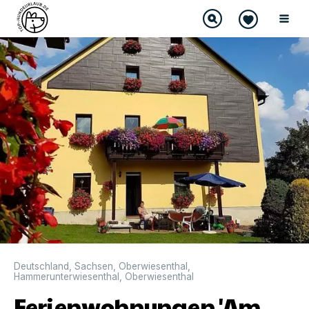
Deutschland
,
Sachsen
,
Oberwiesenthal
,
Hammerunterwiesenthal
,
Oberwiesenthal
Ferienwohnungen 'Am