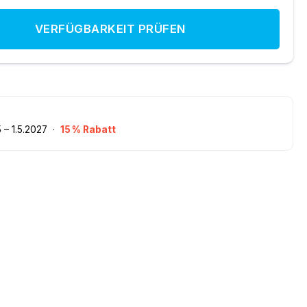
VERFÜGBARKEIT PRÜFEN
5
–
1
.
5
.
2027
·
15
% Rabatt