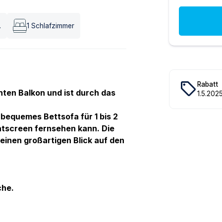
.
1
Schlafzimmer
local_offer
Rabatt
en Balkon und ist durch das
1
.
5
.
202
bequemes Bettsofa für 1 bis 2
tscreen fernsehen kann. Die
inen großartigen Blick auf den
che.