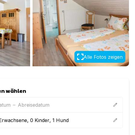
Alle Fotos zeigen
en wählen
datum
–
Abreisedatum
edit
Erwachsene
,
0
Kinder
,
1
Hund
edit