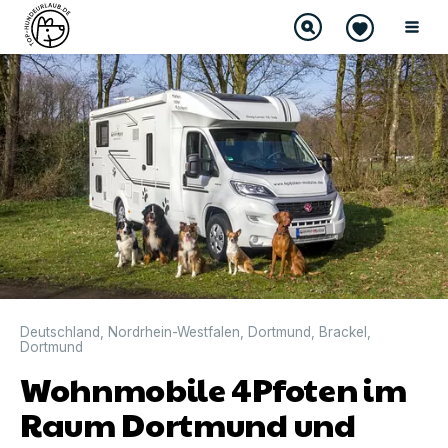
Deutschland
,
Nordrhein-Westfalen
,
Dortmund
,
Brackel
,
Dortmund
Wohnmobile 4Pfoten im
Raum Dortmund und