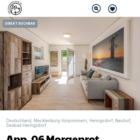
DIREKT BUCHBAR
Deutschland
,
Mecklenburg-Vorpommern
,
Heringsdorf
,
Neuhof
,
Seebad Heringsdorf
App. 06 Morgenrot