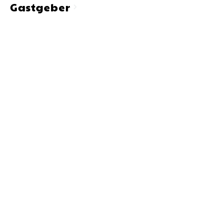
Gastgeber
chevron_right