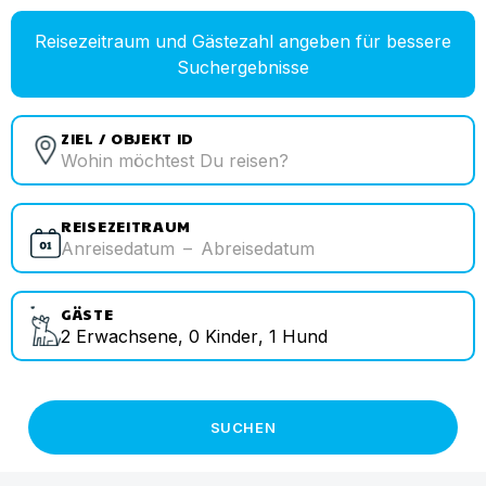
Reisezeitraum und Gästezahl angeben für bessere
Suchergebnisse
ZIEL / OBJEKT ID
REISEZEITRAUM
Anreisedatum
–
Abreisedatum
GÄSTE
2
Erwachsene
,
0
Kinder
,
1
Hund
SUCHEN