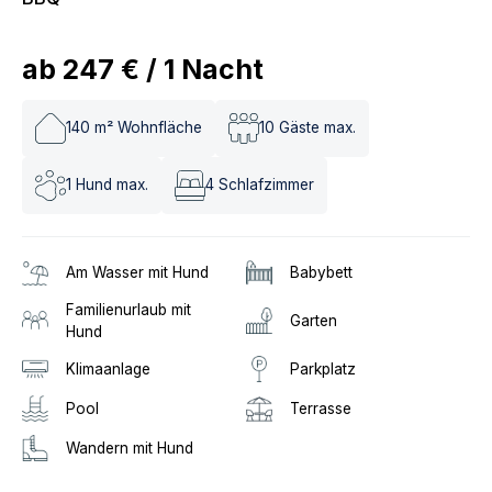
ab
247 €
/
1
Nacht
140
m² Wohnfläche
10
Gäste max.
1
Hund max.
4
Schlafzimmer
Am Wasser mit Hund
Babybett
Familienurlaub mit
Garten
Hund
Klimaanlage
Parkplatz
Pool
Terrasse
Wandern mit Hund