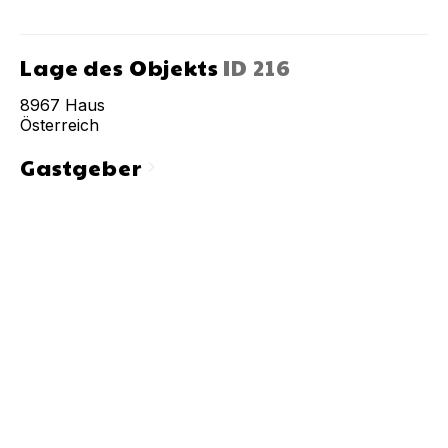
Lage des Objekts
ID
216
8967
Haus
Österreich
Gastgeber
chevron_right