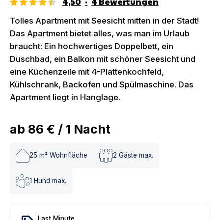
4,50
·
4
Bewertungen
Tolles Apartment mit Seesicht mitten in der Stadt!
Das Apartment bietet alles, was man im Urlaub
braucht: Ein hochwertiges Doppelbett, ein
Duschbad, ein Balkon mit schöner Seesicht und
eine Küchenzeile mit 4-Plattenkochfeld,
Kühlschrank, Backofen und Spülmaschine. Das
Apartment liegt in Hanglage.
ab
86 €
/
1
Nacht
25
m² Wohnfläche
2
Gäste max.
1
Hund max.
Last Minute