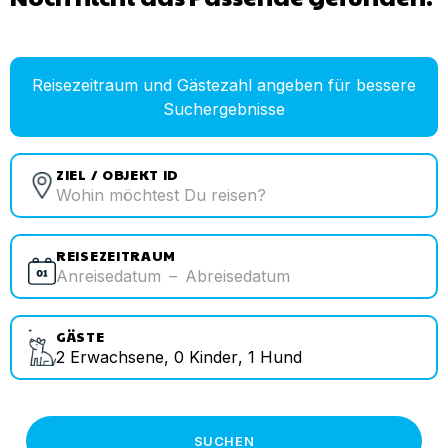
Reisezeitraum und Gästezahl angeben für bessere
Suchergebnisse
ZIEL / OBJEKT ID
REISEZEITRAUM
Anreisedatum
–
Abreisedatum
GÄSTE
2
Erwachsene
,
0
Kinder
,
1
Hund
SUCHEN