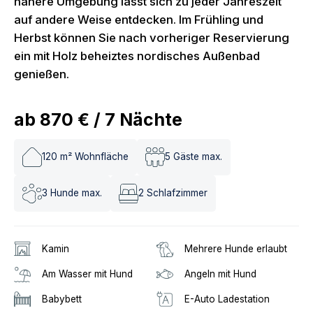
nähere Umgebung lässt sich zu jeder Jahreszeit
auf andere Weise entdecken. Im Frühling und
Herbst können Sie nach vorheriger Reservierung
ein mit Holz beheiztes nordisches Außenbad
genießen.
ab
870 €
/
7
Nächte
120
m² Wohnfläche
5
Gäste max.
3
Hunde max.
2
Schlafzimmer
Kamin
Mehrere Hunde erlaubt
Am Wasser mit Hund
Angeln mit Hund
Babybett
E-Auto Ladestation