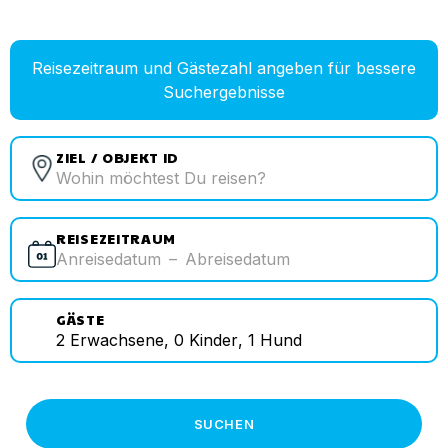
Reisezeitraum und Gästezahl angeben für bessere
Suchergebnisse
ZIEL / OBJEKT ID
REISEZEITRAUM
Anreisedatum
–
Abreisedatum
GÄSTE
2
Erwachsene
,
0
Kinder
,
1
Hund
SUCHEN