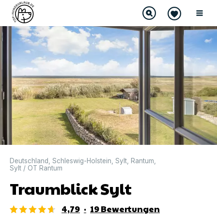
DIREKT BUCHBAR
Deutschland
,
Schleswig-Holstein
,
Sylt
,
Rantum
,
Sylt / OT Rantum
Traumblick Sylt
4,79
·
19
Bewertungen