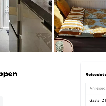
ippen
Reisedat
Anreise
Gäste:
2