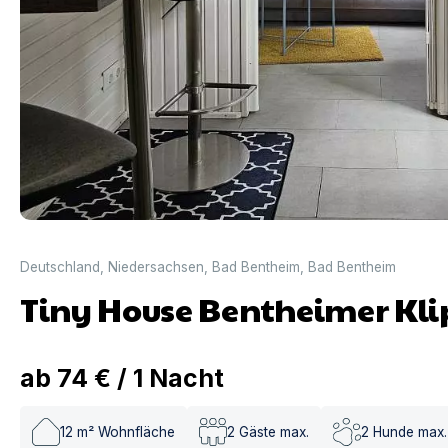
Deutschland
,
Niedersachsen
,
Bad Bentheim
,
Bad Bentheim
Tiny House Bentheimer Kl
ab
74 €
/
1
Nacht
12
m² Wohnfläche
2
Gäste max.
2
Hunde max.