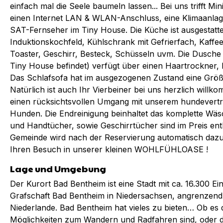
einfach mal die Seele baumeln lassen... Bei uns trifft Min
einen Internet LAN & WLAN-Anschluss, eine Klimaanlag
SAT-Fernseher im Tiny House. Die Küche ist ausgestattet
Induktionskochfeld, Kühlschrank mit Gefrierfach, Kaff
Toaster, Geschirr, Besteck, Schüsseln uvm. Die Dusche
Tiny House befindet) verfügt über einen Haartrockner,
Das Schlafsofa hat im ausgezogenen Zustand eine Grö
Natürlich ist auch Ihr Vierbeiner bei uns herzlich wil
einen rücksichtsvollen Umgang mit unserem hundevertr
Hunden. Die Endreinigung beinhaltet das komplette Wäsc
und Handtücher, sowie Geschirrtücher sind im Preis ent
Gemeinde wird nach der Reservierung automatisch dazu
Ihren Besuch in unserer kleinen WOHLFÜHLOASE !
Lage und Umgebung
Der Kurort Bad Bentheim ist eine Stadt mit ca. 16.300 E
Grafschaft Bad Bentheim in Niedersachsen, angrenzend
Niederlande. Bad Bentheim hat vieles zu bieten… Ob es
Möglichkeiten zum Wandern und Radfahren sind, oder da