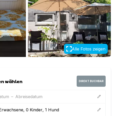
Alle Fotos zeigen
en wählen
DIREKT BUCHBAR
datum
–
Abreisedatum
edit
Erwachsene
,
0
Kinder
,
1
Hund
edit