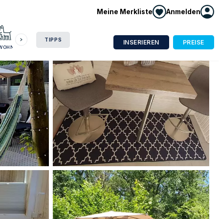
Meine Merkliste
Anmelden
HAUSBOOT
HOTEL
CAMPING
WOHNMOBIL
TIPPS
INSERIEREN
PREISE
NWOHNUNG