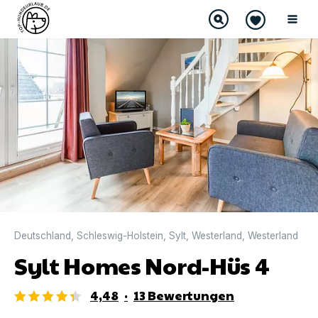
DIREKT BUCHBAR
Deutschland
,
Schleswig-Holstein
,
Sylt
,
Westerland
,
Westerland
Sylt Homes Nord-Hüs 4
4,48
·
13
Bewertungen