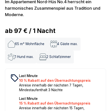
Im Appartement Nord-Hüs No.4 herrscht ein
harmonisches Zusammenspiel aus Tradition und
Moderne.
ab
97 €
/
1
Nacht
65
m² Wohnfläche
4
Gäste max.
1
Hund max.
2
Schlafzimmer
local_offer
Last Minute
10 % Rabatt auf den Übernachtungspreis
Anreise innerhalb der nächsten 7 Tagen,
Mindestaufenthalt 3 Nächte
Last Minute
15 % Rabatt auf den Übernachtungspreis
Anreise innerhalb der nächsten 15 Tagen,