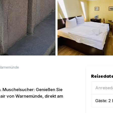
arnemünde
Reisedat
Anreise
m. Muschelsucher: Genießen Sie
lair von Warnemünde, direkt am
Gäste:
2