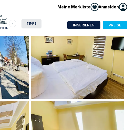
Meine Merkliste
Anmelden
HAUSBOOT
HOTEL
CAMPING
WOHNMOBIL
TIPPS
INSERIEREN
PREISE
NWOHNUNG