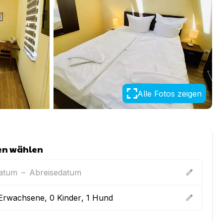
Alle Fotos zeigen
en wählen
datum
–
Abreisedatum
edit
Erwachsene
,
0
Kinder
,
1
Hund
edit