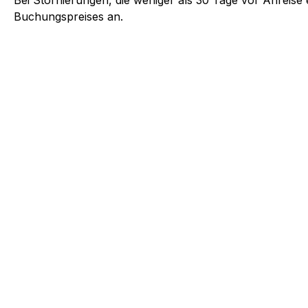
Bei Stornierungen, die weniger als
30
Tage vor Anreise e
Buchungspreises an.