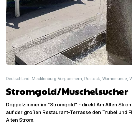
Deutschland
,
Mecklenburg-Vorpommern
,
Rostock
,
Warnemünde
,
W
Stromgold/Muschelsucher
Doppelzimmer im "Stromgold" - direkt Am Alten Stro
auf der großen Restaurant-Terrasse den Trubel und F
Alten Strom.