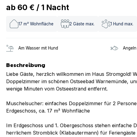
ab
60 €
/
1
Nacht
17
m² Wohnfläche
2
Gäste max.
1
Hund max.
Am Wasser mit Hund
Angeln
Beschreibung
Liebe Gäste, herzlich willkommen im Haus Stromgold! Wi
Doppelzimmer im schönen Ostseebad Warnemünde, unmi
wenige Minuten vom Ostseestrand entfernt.
Muschelsucher: einfaches Doppelzimmer für 2 Personen
Erdgeschoss, ca. 17 m² Wohnfläche
Im Erdgeschoss und 1. Obergeschoss stehen einfache Do
herrlichem Stromblick (Klabautermann) für Feriengäste