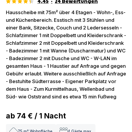
4,45
·
24
Bewertungen
Hausscheibe mit 75m² über 4 Etagen - Wohn-, Ess-
und Küchenbereich. Esstisch mit 3 Stühlen und
einer Bank, Sitzecke, Couch und 2 Ledersesseln -
Schlafzimmer 1 mit Doppelbett und Kleiderschrank -
Schlafzimmer 2 mit Doppelbett und Kleiderschrank
- Badezimmer 1 mit Wanne (Duscharmatur) und WC
- Badezimmer 2 mit Dusche und WC - W-LAN im
gesamten Haus - 1 Haustier auf Anfrage und gegen
Gebühr erlaubt. Weitere ausschließlich auf Anfrage
- Bestuhlte Südterrasse - Eigener Parkplatz vor
dem Haus - Zum Kurmittelhaus, Wellenbad und
Süd- wie Oststrand sind es etwa 15 min Fußweg
ab
74 €
/
1
Nacht
75
m² Wohnfläche
4
Gäste max.