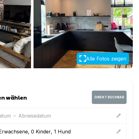
Alle Fotos zeigen
en wählen
DIREKT BUCHBAR
datum
–
Abreisedatum
edit
Erwachsene
,
0
Kinder
,
1
Hund
edit