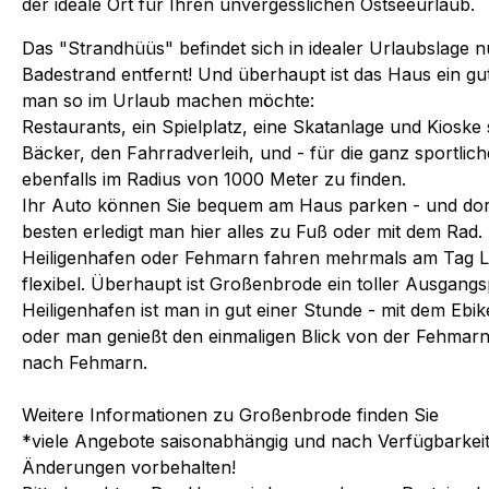
der ideale Ort für Ihren unvergesslichen Ostseeurlaub.
Das "Strandhüüs" befindet sich in idealer Urlaubslage
Badestrand entfernt! Und überhaupt ist das Haus ein gu
man so im Urlaub machen möchte:
Restaurants, ein Spielplatz, eine Skatanlage und Kioske 
Bäcker, den Fahrradverleih, und - für die ganz sportlich
ebenfalls im Radius von 1000 Meter zu finden.
Ihr Auto können Sie bequem am Haus parken - und dor
besten erledigt man hier alles zu Fuß oder mit dem Rad
Heiligenhafen oder Fehmarn fahren mehrmals am Tag Li
flexibel. Überhaupt ist Großenbrode ein toller Ausgangsp
Heiligenhafen ist man in gut einer Stunde - mit dem Ebi
oder man genießt den einmaligen Blick von der Fehmarn
nach Fehmarn.
Weitere Informationen zu Großenbrode finden Sie
*viele Angebote saisonabhängig und nach Verfügbarkeit
Änderungen vorbehalten!