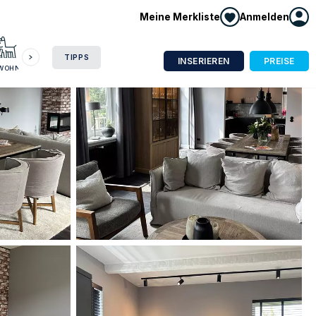
Meine Merkliste
Anmelden
HAUSBOOT
HOTEL
CAMPING
WOHNMOBIL
TIPPS
INSERIEREN
PREISE
NWOHNUNG