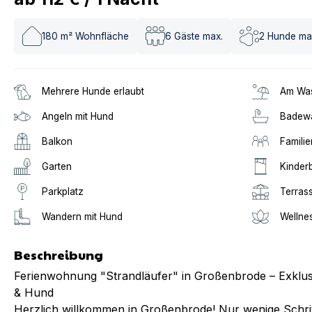
180
m² Wohnfläche
6
Gäste max.
2
Hunde ma
Mehrere Hunde erlaubt
Am Was
Angeln mit Hund
Badew
Balkon
Familie
Garten
Kinderb
Parkplatz
Terras
Wandern mit Hund
Wellne
Beschreibung
Ferienwohnung "Strandläufer" in Großenbrode – Exklusi
& Hund
Herzlich willkommen in Großenbrode! Nur wenige Schri