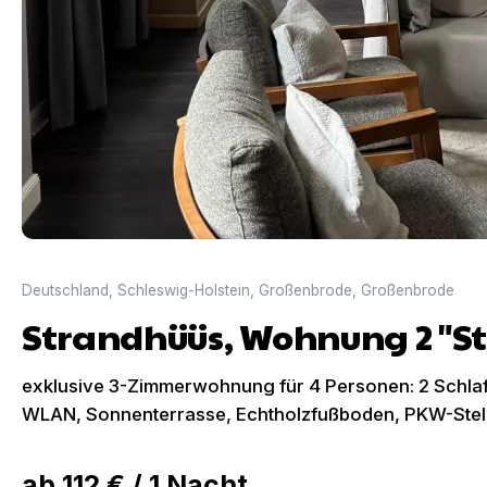
Deutschland
,
Schleswig-Holstein
,
Großenbrode
,
Großenbrode
Strandhüüs, Wohnung 2 "St
exklusive 3-Zimmerwohnung für 4 Personen: 2 Schlaf
WLAN, Sonnenterrasse, Echtholzfußboden, PKW-Stellpl
ab
112 €
/
1
Nacht