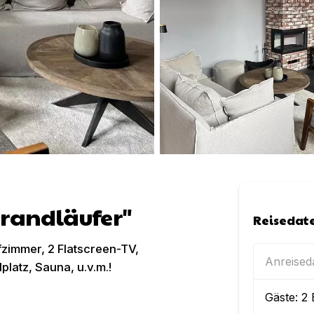
randläufer"
Reisedat
zimmer, 2 Flatscreen-TV,
Anreise
atz, Sauna, u.v.m.!
Gäste:
2