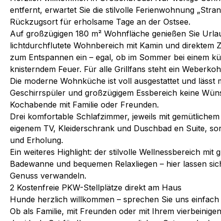
entfernt, erwartet Sie die stilvolle Ferienwohnung „Stran
Rückzugsort für erholsame Tage an der Ostsee.
Auf großzügigen 180 m² Wohnfläche genießen Sie Urlau
lichtdurchflutete Wohnbereich mit Kamin und direktem 
zum Entspannen ein – egal, ob im Sommer bei einem kü
knisterndem Feuer. Für alle Grillfans steht ein Weberkohle
Die moderne Wohnküche ist voll ausgestattet und lässt
Geschirrspüler und großzügigem Essbereich keine Wünsch
Kochabende mit Familie oder Freunden.
Drei komfortable Schlafzimmer, jeweils mit gemütlichem
eigenem TV, Kleiderschrank und Duschbad en Suite, so
und Erholung.
Ein weiteres Highlight: der stilvolle Wellnessbereich mit
Badewanne und bequemen Relaxliegen – hier lassen sic
Genuss verwandeln.
2 Kostenfreie PKW-Stellplätze direkt am Haus
Hunde herzlich willkommen – sprechen Sie uns einfach 
Ob als Familie, mit Freunden oder mit Ihrem vierbeinigen 