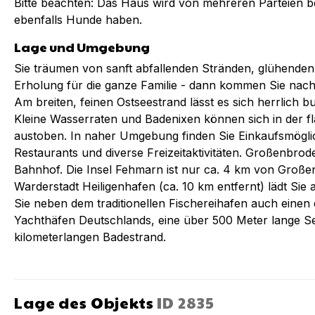
Bitte beachten: Das Haus wird von mehreren Parteien 
ebenfalls Hunde haben.
Lage und Umgebung
Sie träumen von sanft abfallenden Stränden, glühend
Erholung für die ganze Familie - dann kommen Sie na
Am breiten, feinen Ostseestrand lässt es sich herrlich
Kleine Wasserraten und Badenixen können sich in der f
austoben. In naher Umgebung finden Sie Einkaufsmöglic
Restaurants und diverse Freizeitaktivitäten. Großenbrod
Bahnhof. Die Insel Fehmarn ist nur ca. 4 km von Große
Warderstadt Heiligenhafen (ca. 10 km entfernt) lädt Sie 
Sie neben dem traditionellen Fischereihafen auch eine
Yachthäfen Deutschlands, eine über 500 Meter lange S
kilometerlangen Badestrand.
Lage des Objekts
ID
2835