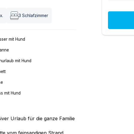
x.
3
Schlafzimmer
ser mit Hund
anne
nurlaub mit Hund
ett
se
ss mit Hund
ver Urlaub für die ganze Familie
tte vom feinsandigen Strand