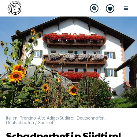
Italien
,
Trentino-Alto Adige/Südtirol
,
Deutschnofen
,
Deutschnofen / Südtirol
Schadnerhof in Südtirol