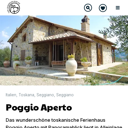
Italien
,
Toskana
,
Seggiano
,
Seggiano
Poggio Aperto
Das wunderschöne toskanische Ferienhaus
Poggio Aperto mit Panoramablick liegt in Alleinlage