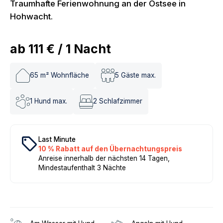
Traumhafte Ferienwohnung an der Ostsee in
Hohwacht.
ab
111 €
/
1
Nacht
65
m² Wohnfläche
5
Gäste max.
1
Hund max.
2
Schlafzimmer
local_offer
Last Minute
10 % Rabatt auf den Übernachtungspreis
Anreise innerhalb der nächsten 14 Tagen,
Mindestaufenthalt 3 Nächte