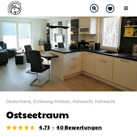
DIREKT BUCHBAR
Deutschland
,
Schleswig-Holstein
,
Hohwacht
,
Hohwacht
Ostseetraum
4,73
·
40
Bewertungen